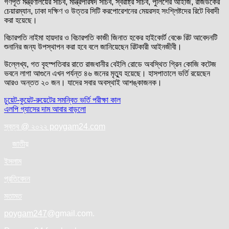
গণপূর্ত মন্ত্রণালয়ের সচিব, মন্ত্রিপরিষদ সচিব, স্বরাষ্ট্র সচিব, পুলিশের আইজি, রাজউকের
চেয়ারম্যান, ঢাকা দক্ষিণ ও উত্তর সিটি করপোরেশনের মেয়রসহ সংশ্লিষ্টদের রিটে বিবাদী
করা হয়েছে।
বিচারপতি নাইমা হায়দার ও বিচারপতি কাজী জিনাত হকের হাইকোর্ট বেঞ্চে রিট আবেদনটি
শুনানির জন্য উপস্থাপন করা হবে বলে জানিয়েছেন রিটকারী আইনজীবী।
উল্লেখ্য, গত বৃহস্পতিবার রাতে রাজধানীর বেইলি রোডে অবস্থিত গ্রিন কোজি কটেজ
ভবনে লাগা আগুনে এখন পর্যন্ত ৪৬ জনের মৃত্যু হয়েছে। হাসপাতালে ভর্তি রয়েছেন
আরও অন্তত ২০ জন। যাদের সবার অবস্থাই আশঙ্কাজনক।
Post
চুয়েট-কুয়েট-রুয়েটের সমন্বিত ভর্তি পরীক্ষা কাল
এলপি গ্যাসের দাম আবার বাড়লো
navigation
স্বত্ব @ ২০২২ poygam24.com
জাতী
য়
ইসলাম
প্রতিবেদন
মতামত
poygam247
@gmail.com.