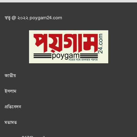
স্বত্ব @ ২০২২ poygam24.com
জাতী
য়
ইসলাম
প্রতিবেদন
মতামত