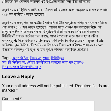
পৌঁছেছে বলে সোমবার অবরুদ্ধ এই ভূখণ্ডের স্বাস্থ্য মন্ত্রণালয় জানিয়েছে।
মন্ত্রণালয় এক বিবৃতিতে জানিয়েছে, নিরলস এই হামলায় আরও অন্তত এক লাখ ৫ হাজার
৩৫৮ জন ব্যক্তিও আহত হয়েছেন।
মন্ত্রণালয় বলেছে, গত ২৪ ঘণ্টায় ইসরায়েলি বাহিনীর অব্যাহত আগ্রাসনে ৩৭ জন নিহত
এবং আরও ১০৮ জন আহত হয়েছেন। অনেক মানুষ এখনও ধ্বংসস্তূপের নিচে এবং
রাস্তায় আটকা পড়ে আছেন কারণ উদ্ধারকারীরা তাদের কাছে পৌঁছাতে পারছেন না।
ফিলিস্তিনি স্বাস্থ্য কর্তৃপক্ষ মনে করছে, গাজা উপত্যকা জুড়ে ধ্বংস হওয়া বাড়ির
ধ্বংসস্তূপের নিচে এখনও ১০ হাজারেরও বেশি লোক নিখোঁজ রয়েছেন। মূলত গাজায়
অবিলম্বে যুদ্ধবিরতির দাবি জানিয়ে জাতিসংঘের নিরাপত্তা পরিষদের প্রস্তাব সত্ত্বেও
ইসরায়েল অবরুদ্ধ এই ভূখণ্ডে তার নৃশংস আক্রমণ অব্যাহত রেখেছে।
Tags:
আন্তর্জাতিক
,
ইসরায়েল
,
গাজা
,
ফিলিস্তিন
Post
‘আগামী নির্বাচন নয়, টোটাল রাজনীতিটাই আমাদের জন্য বড় চ্যালেঞ্জ’
চিন্ময় দাসের জামিন শুনানি পেছাল
navigation
Leave a Reply
Your email address will not be published.
Required fields are
marked
*
Comment
*