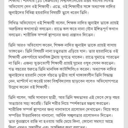
শিক্ষার্থী। শনিবার (১০ ফেব্রুয়ারি) বিশ্ববিদ্যালয়ের প্রক্টর বরাবর লিখিত
অভিযোগ দেন ওই শিক্ষার্থী। এতে, ওই শিক্ষার্থীর সঙ্গে অধ্যাপক নাদির
জুনাইদের বিভিন্ন হয়রানির বিষয়টি তুলে ধরেন তিনি।
লিখিত অভিযোগে ওই শিক্ষার্থী বলেন, শিক্ষক নাদির জুনাইদ তাকে প্রায়ই
অরুচিকর কথাবার্তা বলতেন। রাতে কল করে নানা যৌন ইঙ্গিতপূর্ণ কথাও
বলতেন। শারীরিক সম্পর্ক স্থাপনের জন্য প্রস্তাবও দিতেন।
তিনি আরও অভিযোগ করেন, শিক্ষক নাদির জুনাইদ তাকে প্রায়ই বাসায়
ডাকতেন। তিনি বিষয়টি নানা চতুরতায় এড়িয়ে যান। তার হয়রানিতে ওই
শিক্ষার্থী একপর্যায়ে মানসিক ট্রমায় ভুগতে থাকেন। রাতে ঘুমাতে পারতেন
না তিনি। এজন্য ভুক্তভোগী শিক্ষার্থী প্রায়ই ঘুমের ওষুধ সেবন করতেন।
গত বছরের শুরুতে তিনি মানসিক কাউন্সিলিংও করেন। অধ্যাপক নাদির
জুনাইদের হয়রানি থেকে বাঁচতে তৃতীয় বর্ষে থাকাকালীন তিনি সিদ্ধান্ত
নেন, মাস্টার্স না করেই ঢাকা বিশ্ববিদ্যালয় ছাড়বেন বলেও অভিযোগপত্রে
‍উল্লেখ করেন ওই শিক্ষার্থী।
তিনি বলেন, আমি সাধারণ ছাত্রী, আর তিনি ক্ষমতাধর এই ভেবে দেড় বছর
অত্যাচার সহ্য করেছি। তিনি শরীর নিয়ে স্পর্শকাতর মন্তব্য করতেন।
শারীরিক সম্পর্ক স্থাপনের জন্য নানাভাবে প্রলোভন দেখাতেন। বিয়ে করে
সম্পত্তির উত্তরাধিকার বানানো, আর্থিক সচ্ছ্বলতার প্রলোভনও দিতেন।
তার কুপ্রস্তাবে রাজি না হওয়ায় আমি মেয়ে কিনা, কোনো সমস্যা আছে
কিনা এমনও অশালীন এবং অস্বস্তিকর কথা বলতেন।