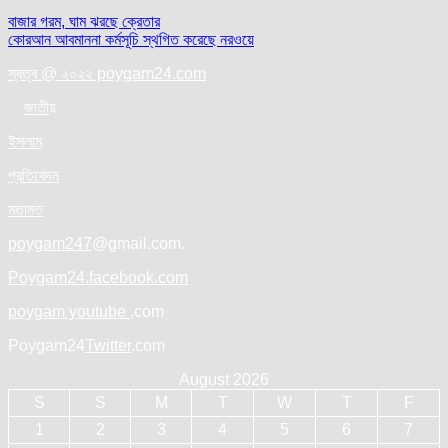
Post
বাজার গরম, ঘাম ঝরছে ক্রেতার
কোরআন আবমাননা কর্মসূচি স্থগিত করেছে নরওয়ে
navigation
স্বত্ব @ ২০২২ poygam24.com
জাতী
য়
ইসলাম
প্রতিবেদন
মতামত
poygam247
@gmail.com.
Poygam24.facebook.com
poygam youtube
,com
Poygam24
Twitter
.com
August 2026
S
S
M
T
W
T
F
1
2
3
4
5
6
7