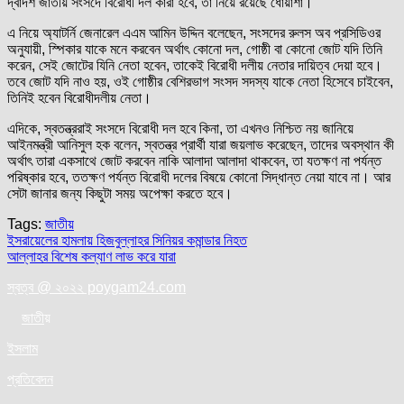
দ্বাদশ জাতীয় সংসদে বিরোধী দল কারা হবে, তা নিয়ে রয়েছে ধোঁয়াশা।
এ নিয়ে অ্যাটর্নি জেনারেল এএম আমিন উদ্দিন বলেছেন, সংসদের রুলস অব প্রসিডিওর
অনুযায়ী, স্পিকার যাকে মনে করবেন অর্থাৎ কোনো দল, গোষ্ঠী বা কোনো জোট যদি তিনি
করেন, সেই জোটের যিনি নেতা হবেন, তাকেই বিরোধী দলীয় নেতার দায়িত্ব দেয়া হবে।
তবে জোট যদি নাও হয়, ওই গোষ্ঠীর বেশিরভাগ সংসদ সদস্য যাকে নেতা হিসেবে চাইবেন,
তিনিই হবেন বিরোধীদলীয় নেতা।
এদিকে, স্বতন্ত্ররাই সংসদে বিরোধী দল হবে কিনা, তা এখনও নিশ্চিত নয় জানিয়ে
আইনমন্ত্রী আনিসুল হক বলেন, স্বতন্ত্র প্রার্থী যারা জয়লাভ করেছেন, তাদের অবস্থান কী
অর্থাৎ তারা একসাথে জোট করবেন নাকি আলাদা আলাদা থাকবেন, তা যতক্ষণ না পর্যন্ত
পরিষ্কার হবে, ততক্ষণ পর্যন্ত বিরোধী দলের বিষয়ে কোনো সিদ্ধান্ত নেয়া যাবে না। আর
সেটা জানার জন্য কিছুটা সময় অপেক্ষা করতে হবে।
Tags:
জাতীয়
Post
ইসরায়েলের হামলায় হিজবুল্লাহর সিনিয়র কমান্ডার নিহত
আল্লাহর বিশেষ কল্যাণ লাভ করে যারা
navigation
স্বত্ব @ ২০২২ poygam24.com
জাতী
য়
ইসলাম
প্রতিবেদন