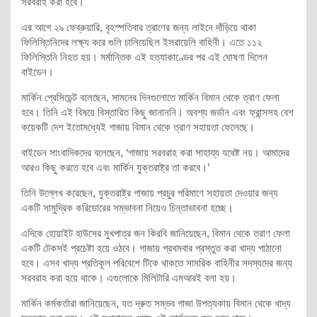
সরবরাহ করা হবে।
এর আগে ২৯ ফেব্রুয়ারি, বৃহস্পতিবার ত্রাণের জন্য লাইনে দাঁড়িয়ে থাকা
ফিলিস্তিনিদের লক্ষ্য করে গুলি চালিয়েছিল ইসরায়েলি বাহিনী। এতে ১১২
ফিলিস্তিনি নিহত হয়। মর্মান্তিক এই হত্যাকাণ্ডের পর এই ঘোষণা দিলেন
বাইডেন।
মার্কিন প্রেসিডেন্ট বলেছেন, সামনের দিনগুলোতে মার্কিন বিমান থেকে ত্রাণ ফেলা
হবে। তিনি এই বিষয়ে বিস্তারিত কিছু জানাননি। অবশ্য জর্ডান এবং ফ্রান্সসহ বেশ
কয়েকটি দেশ ইতোমধ্যেই গাজায় বিমান থেকে ত্রাণ সহায়তা ফেলেছে।
বাইডেন সাংবাদিকদের বলেছেন, ‘গাজায় সরবরাহ করা সাহায্য যথেষ্ট নয়। আমাদের
আরও কিছু করতে হবে এবং মার্কিন যুক্তরাষ্ট্র তা করবে।’
তিনি উল্লেখ করেছেন, যুক্তরাষ্ট্র গাজায় প্রচুর পরিমাণে সহায়তা দেওয়ার জন্য
একটি সামুদ্রিক করিডোরের সম্ভাবনা নিয়েও চিন্তাভাবনা হচ্ছে।
এদিকে হোয়াইট হাউসের মুখপাত্র জন কিরবি জানিয়েছেন, বিমান থেকে ত্রাণ ফেলা
একটি টেকসই প্রচেষ্টা হয়ে ওঠবে। গাজায় প্রথমবার প্রস্তুত করা খাদ্য পাঠানো
হবে। এসব খাদ্য প্রতিকূল পরিবেশে টিকে থাকতে সামরিক বাহিনীর সদস্যদের জন্য
সরবরাহ করা হয়ে থাকে। এগুলোকে মিলিটারি এমআরই বলা হয়।
মার্কিন কর্মকর্তারা জানিয়েছেন, যত দ্রুত সম্ভব গাজা উপত্যকায় বিমান থেকে খাদ্য