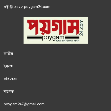
স্বত্ব @ ২০২২ poygam24.com
জাতী
য়
ইসলাম
প্রতিবেদন
মতামত
poygam247
@gmail.com.