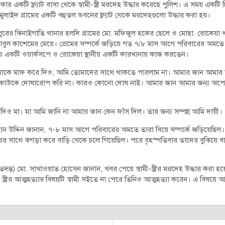
ার একটি ফ্ল্যাট বাসা থেকে স্বামী-স্ত্রী মরদেহ উদ্ধার করেছে পুলিশ। এ সময় একটি চ
লাইদ গ্রামের একটি বহুতল ভবনের ফ্ল্যাট থেকে মরদেহগুলো উদ্ধার করা হয়।
রের ঝিনাইগাতি থানার হলদি গ্রামের মো. মফিজুল হকের ছেলে ও মোছা. রোকেয়া খ
ের আবুল কাশেমের মেয়ে। প্রেমের সম্পর্কে জড়িয়ে গত ৭/৮ মাস আগে পরিবারের অমত
ীয় একটি ওয়ার্কসপে ও রোকেয়া স্থানীয় একটি কারখানায় কাজ করতেন।
 আমাকে মাফ করে দিও, আমি তোমাদের সাথে থাকতে পারলাম না। আমার জান আমার জ
 কাউকে দোষারোপ করি না। কারও কোনো দোষ নাই। আমার জান আমার জন্য অপেক
দিও মা। মা আমি জানি না আমার জান কেন ফাঁস দিল। তার জন্য সম্পন্ন আমি দায়
ন উদ্দিন জানান, ৭-৮ মাস আগে পরিবারের অমতে তারা বিয়ে সম্পর্কে জড়িয়েছিল।
য়ের সাথে ঝগড়া করে বাড়ি থেকে চলে গিয়েছিল। পরে বৃহস্পতিবার তাদের বুঝিয়ে 
(তদন্ত) মো. সাখাওয়াত হোসেন জানান, খবর পেয়ে স্বামী-স্ত্রীর মরদেহ উদ্ধার করা হ
রে। স্ত্রীর আত্মহত্যার বিষয়টি স্বামী সইতে না পেরে তিনিও আত্মহত্যা করেন। এ বিষয়ে আ