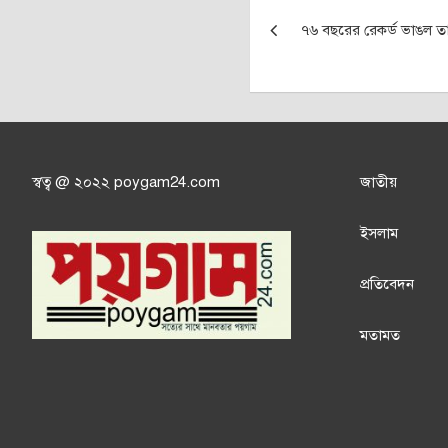
Post
৭৬ বছরের রেকর্ড ভাঙল তা
navigation
স্বত্ব @ ২০২২ poygam24.com
জাতী
য়
ইসলাম
প্রতিবেদন
মতামত