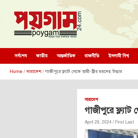
Skip
to
content
poygam24.com
poygam24.com
সর্বশেষ
জাতীয়
আন্তর্জাতিক
রাজনীতি
ইসলামী বিশ্ব
Home
সারাদেশ
গাজীপুরে ফ্ল্যাট থেকে স্বামী-স্ত্রীর মরদেহ উদ্ধার
সারাদেশ
গাজীপুরে ফ্ল্যাট থ
April 26, 2024
First Last