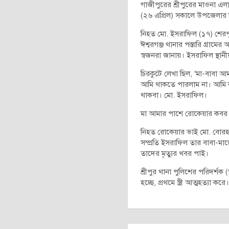
গাজীপুরের শ্রীপুরের মাওনা এলাক
(২৬ এপ্রিল) সকালে উপজেলার মু
নিহত মো. ইসরাফিল (১৭) শেরপু
ঈশ্বরগঞ্জ থানার পস্তারি গ্রাম
স্বজনরা জানায়। ইসরাফিল স্থান
চিরকুটে লেখা ছিল, ‘মা-বাবা
আমি থাকতে পারলাম না। আমি
থাকবা। মো. ইসরাফিল।
মা আমার পাশে রোকেয়ার কবর 
নিহত রোকেয়ার ভাই মো. বোরহা
সম্প্রতি ইসরাফিল তার বাবা-মা
তাদের মৃত্যুর খবর পাই।
শ্রীপুর থানা পুলিশের পরিদর্শক 
হচ্ছে, প্রথমে স্ত্রী আত্মহত্যা ক