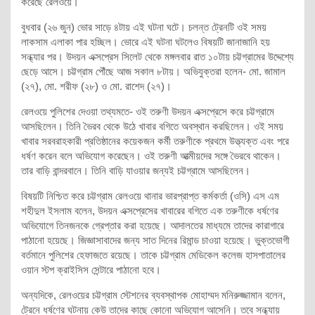
করেছে রেলওয়ে।
বুধবার (২৬ জুন) ভোর সাড়ে ৪টায় এই ঘটনা ঘটে। চলন্ত ট্রেনটি ওই সময়
লাকসাম এলাকা পার হচ্ছিল। ভোরে এই ঘটনা ঘটলেও বিষয়টি জানাজানি হয়
সন্ধ্যার পর। উদয়ন এক্সপ্রেস সিলেট থেকে মঙ্গলবার রাত ১০টায় চট্টগ্রামের উদ্দেশ্যে
ছেড়ে আসে। চট্টগ্রাম পৌঁছে আজ সকাল ৮টায়। অভিযুক্তরা হলেন- মো. জামাল
(২৭), মো. শরীফ (২৮) ও মো. রাশেদ (২৭)।
রেলওয়ে পুলিশের দেওয়া তথ্যমতে- ওই তরুণী উদয়ন এক্সপ্রেসে করে চট্টগ্রামে
আসছিলেন। তিনি ভৈরব থেকে উঠে খাবার বগিতে অবস্থান করছিলেন। ওই সময়
খাবার সরবরাহকারী প্রতিষ্ঠানের কয়েকজন কর্মী তরুণীকে প্রথমে উত্ত্যক্ত এবং পরে
ধর্ষণ করেন বলে অভিযোগ করেছেন। ওই তরুণী আত্মীয়দের সঙ্গে ভৈরবে থাকেন।
তার বাড়ি বান্দরবানে। তিনি বাড়ি যাওয়ার জন্যই চট্টগ্রামে আসছিলেন।
বিষয়টি নিশ্চিত করে চট্টগ্রাম রেলওয়ে থানার ভারপ্রাপ্ত কর্মকর্তা (ওসি) এস এম
শহীদুল ইসলাম বলেন, উদয়ন এক্সপ্রেসের খাবারের বগিতে এক তরুণীকে ধর্ষণের
অভিযোগে তিনজনকে গ্রেপ্তার করা হয়েছে। আদালতের মাধ্যমে তাদের কারাগারে
পাঠানো হয়েছে। জিজ্ঞাসাবাদের জন্য সাত দিনের রিমান্ড চাওয়া হয়েছে। ভুক্তভোগী
বর্তমানে পুলিশের হেফাজতে রয়েছে। তাকে চট্টগ্রাম মেডিকেল কলেজ হাসপাতালের
ওয়ান স্টপ ক্রাইসিস সেন্টারে পাঠানো হবে।
অন্যদিকে, রেলওয়ের চট্টগ্রাম স্টেশনের ব্যবস্থাপক মোহাম্মদ মনিরুজ্জামান বলেন,
ট্রেনে ধর্ষণের ঘটনায় কেউ তাদের কাছে কোনো অভিযোগ আসেনি। তবে সন্ধ্যায়