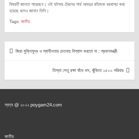
বিষয়টি জানতে পারেছেন। ওই ঘটনায় ট্রেনের গার্ড আবদুর রহিমকে বরখাস্ত করা
হয়েছে বলেও জানান তিনি।
Tags:
জাতীয়
Post
জিয়া মুক্তিযুদ্ধ ও স্বাধীনতার চেতনায় বিশ্বাস করতো না : প্রধানমন্ত্রী
navigation
তিস্তা সেতু রক্ষা বাঁধে ধস, ঝুঁকিতে ১৫০০ পরিবার
স্বত্ব @ ২০২২ poygam24.com
জাতী
য়