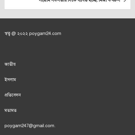
সংগ্রাম সফলতার দিকে ধাবিত হচ্ছে: মির্জা ফখরুল
স্বত্ব @ ২০২২ poygam24.com
জাতী
য়
ইসলাম
প্রতিবেদন
মতামত
poygam247
@gmail.com.