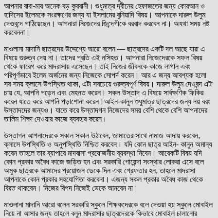
আপনার বাবা-মার অনেক বড় কুরবানী। শুধুমাত্র দ্বীনের হেফাজতের জন্য কোরআন ও
হাদিসের ইলেমকে সংরক্ষণের জন্য যা ইসলামের বুনিয়াদি বিষয়। আপনাকে দারুল উলুম
দেওবন্দে পাঠিয়েছেন। আপনারা নিজেদের জিন্দেগীকে বরবাদ করবেন না। অযথা সময় নষ্ট
করবেননা।
মাওলানা মাদানি ছাত্রদের উদ্দেশ্যে আরো বলেন — ছাত্রদের একটি দল আছে যারা এ
বিষয়ে গুরুত্ব দেয় না। তাদের প্রতি এই নসিহত। আপনারা নিজেদেরকে সফল বিষয়
থেকে ফারেগ করে মাদরাসায় এসেছেন। তাই নিজের জীবনকে কাজে লাগান এবং
পরিপূর্ণভাবে ইলেম অর্জনের জন্য নিজেকে সোপর্দ করেন। আর এ জন্য আবশ্যক হলো
সব সময় ক্লাসে উপস্থিত থাকা, এটা সবচেয়ে গুরুত্বপূর্ণ বিষয়। দারুল উলুম দেওবন্দ এটা
চায় যে, আপনি পড়েন এবং মেহনত করেন। সকল উস্তাদ এ বিষয়ে সার্বক্ষণিক ফিকির
করেন যাতে করে আপনি পড়াশোনা করেন।আইন-কানুন শুধুমাত্র ছাত্রদের জন্য নয় বরং
উস্তাদদের জন্যও। যাতে করে উস্তাদগন নিজেদের সময় বেশি থেকে বেশি আপনাদের
তালিম শিক্ষা দেওয়ার কাজে ব্যবহার করেন।
উস্তাগন আপনাদেরকে সকাল সকাল উঠাবেন, জামাতের সাথে নামাজ আদায় করবেন,
ক্লাসে উপস্থিতি ও অনুপস্থিতি নিশ্চিত করবেন। যদি কোন ছাত্র আইন- কানুন অমান্য
করেন তাহলে তার ব্যাপারে মাদরাসা প্রয়োজনীয় ব্যবস্থা নিবেন। আরেকটি বিষয় যদি
কোন প্রকার অবৈধ কাজে জড়িত হন এবং সরকারি গোয়েন্দা সংস্থার লোকরা এসে বলে
অমুক ছাত্রকে আমাদের প্রয়োজন ডেকে দিন এবং গ্রেফতার হন, তাহলে মাদরাসা
আপনাকে কোন প্রকার সহযোগিতা করবেনা। এজন্য সকল প্রকার অবৈধ কাজ থেকে
বিরত থাকবেন। নিজের বিপদ নিজেই ডেকে আনবেন না।
মাওলানা মাদানি আরো বলেন সরকারি স্কুলে শিক্ষকদেরকে বলে দেওয়া হয় স্কুলে মোবাইল
নিয়ে না আসার জন্য তাহলে বলুন মাদরাসার ছাত্রদেরকে কিভাবে মোবাইল চালানোর