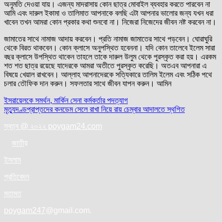
অনুমতি দেওয়া যায়। এজন্য মাদরাসায় কোন ছাত্র মোবাইল ব্যবহার করতে পারবেন না
আমি এবং দারুল ইকামা ও তালিমাত আপনাকে বলছি এটা আপনার ভালোর জন্য যখন ধরা
খাবেন তখন আমরা কোন প্রকার কথা শুনবো না। নিজেরা নিজেদের জীবন নষ্ট করবেন না।
জামাতের সাথে নামাজ আদায় করবেন। প্রতি নামাজ জামাতের সাথে পড়বেন। ঘোরাঘুরি
থেকে বিরত থাকবেন। কোন ক্লাসে অনুপস্থিত হবেননা। যদি কোন তালেবে ইলেম সারা
বছর ক্লাসে উপস্থিত থাকেন তাহলে তাকে দারুল উলুম থেকে পুরস্কৃত করা হয়। এরকম
শত শত ছাত্র রয়েছে যাদেরকে আমরা অতীতে পুরস্কৃত করেছি। অতএব আপনারা এ
বিষয়ে খেয়াল রাখবেন। আল্লাহ আপনাদেরকে সত্যিকারে তালিম ইলেম এবং সঠিক পথে
চলার তৌফিক দান করুন। সফলতার সাথে জীবন যাপন করুন। আমিন
Post
ইসরায়েলকে সমর্থন, মার্কিন সেনা কর্মকর্তার পদত্যাগ
মৃত্যুদণ্ডপ্রাপ্তদের কনডেম সেলে রাখা নিয়ে রায় চেম্বার আদালতে স্থগিত
navigation
স্বত্ব @ ২০২২ poygam24.com
জাতী
য়
ইসলাম
প্রতিবেদন
মতামত
poygam247
@gmail.com.