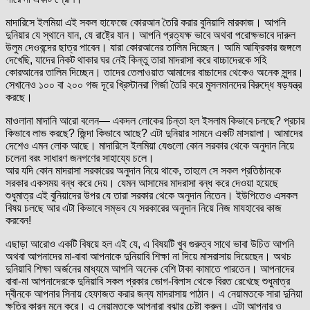
মাদারিসে ইলমিয়া এই সকল হাফেজে কোরআন তৈরি করার বুনিয়াদি মারকাজ। আপনি
দুনিয়ার যে স্থানে যান, যে রাষ্ট্রে যান। আপনি প্রত্যক্ষ ভাবে অথবা পরোক্ষভাবে দারুল
উলুম দেওবন্দের ছাত্র পাবেন। যারা কোরআনের তালিম দিচ্ছেন। আমি আফ্রিকার জঙ্গলে
দেখেছি, যাদের নিকট থাকার ঘর নেই কিন্তু তারা মাদরাসা করে বাচ্চাদেরকে সহি
কোরআনের তালিম দিচ্ছেন। তাদের তেলাওয়াত আমাদের বাচ্চাদের থেকেও অনেক সুন্দর।
সেখানেও ১০০ বা ২০০ গজ দূরে খ্রিস্টানরা গির্জা তৈরি করে মুসলমানদের বিরুদ্ধে ষড়যন্ত্র
করছে।
মাওলানা মাদানি আরো বলেন— একদল লোকের চিন্তা হল ইসলাম কিভাবে চলছে? প্রচার
কিভাবে লাভ করছে? জিন্দা কিভাবে আছে? এটা দুনিয়ার সামনে একটি মাসয়ালা। আমাদের
দেশেও এমন লোক আছে। মাদারিসে ইলমিয়া যেগুলো কোন সরকার থেকে অনুদান নিয়ে
চলেনা বরং সাধারণ জনগণের সাহায্যে চলে।
আর যদি কোন মাদরাসা সরকারের অনুদান নিয়ে থাকে, তাহলে সে সকল প্রতিষ্ঠানকে
সরকার একসময় বন্ধ করে দেয়। যেমন আসামের মাদরাসা বন্ধ করে দেওয়া হয়েছে
শুধুমাত্র এই বুনিয়াদের উপর যে তারা সরকার থেকে অনুদান নিতেন। ইউপিতেও এসকল
বিষয় চলছে আর এটা কিভাবে সম্ভব যে সরকারের অনুদান নিয়ে নিজ মাযহাবের কাজ
করবেন!
এছাড়া আরোও একটি বিষয়ে হল এই যে, এ বিষয়টি খুব গুরুত্ব সাথে ভাবা উচিত আপনি
অথবা আপনাদের মা-বাবা আপনাকে দুনিয়াবি শিক্ষা না দিয়ে মাসরাসায় দিয়েছেন। অথচ
দুনিয়াবি শিক্ষা অর্জনের মাধ্যমে আপনি অনেক বেশি টাকা কামাতে পারতেন। আপনাদের
বাবা-মা আপনাদেরকে দুনিয়াবি সকল প্রকার ভোগ-বিলাস থেকে বিরত রেখেছে শুধুমাত্র
দ্বীনকে আপনার সিনায় হেফাজত করার জন্য মাদরাসায় পাঠান। এ নেয়ামতকে সারা দুনিয়া
ক্ষতির কারন মনে করে। এ নেয়ামতকে আপনারা বুঝার চেষ্টা করুন। এটা আপনার ও