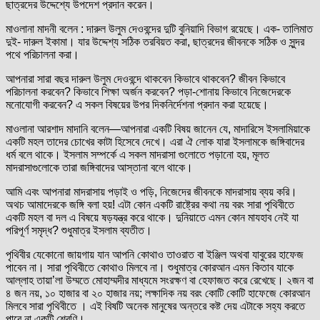
ছাত্রদের উদ্দেশ্যে উপদেশ প্রদান করেন।
মাওলানা মাদনী বলেন : দারুল উলুম দেওবন্দের দুটি বুনিয়াদি বিভাগ রয়েছে। এক- তালিমাত
দুই- দারুল ইকামা। যার উদ্দেশ্য সঠিক তরবিয়ত করা, ছাত্রদের জীবনকে সঠিক ও সুন্দর
পথে পরিচালনা করা।
আপনারা সারা বছর দারুল উলুম দেওবন্দে থাকবেন কিভাবে থাকবেন? জীবন কিভাবে
পরিচালনা করবেন? কিভাবে শিক্ষা অর্জন করবেন? পড়া-শোনায় কিভাবে নিজেদেরকে
মনোযোগী করবেন? এ সকল বিষয়ের উপর দিকনির্দেশনা প্রদান করা হয়েছে।
মাওলানা আরশাদ মাদানি বলেন—আপনারা একটি বিষয় জানেন যে, মাদারিসে ইসলামিয়াকে
একটি মহল তাদের চোখের কাটা হিসেবে দেখে। এরা ঐ লোক যারা ইসলামকে জঙ্গিবাদের
ধর্ম বলে থাকে। ইসলাম সম্পর্কে এ সকল মাদরাসা গুলোতে পড়ানো হয়, মূলত
মাদরাসাগুলোকে তারা জঙ্গিবাদের আস্তানা বলে থাকে।
আমি এবং আপনারা মাদরাসায় পড়াই ও পড়ি, নিজেদের জীবনকে মাদরাসায় ব্যয় করি।
অথচ আমাদেরকে জঙ্গি বলা হয়! এটা কোন একটি রাষ্ট্রের কথা নয় বরং সারা পৃথিবীতে
একটি মহল বা দল এ বিষয়ে ষড়যন্ত্র করে থাকে। দুনিয়াতে এমন কোন মাযহাব নেই যা
পরিপূর্ণ সমৃদ্ধ? শুধুমাত্র ইসলাম ব্যতীত।
পৃথিবীর যেকোনো জায়গায় যান আপনি কোথাও তাওরাত বা ইঞ্জিল অথবা যাবুরের হাফেজ
পাবেন না। সারা পৃথিবীতে কোথাও মিলবে না। শুধুমাত্র কোরআন এমন কিতাব যাকে
আল্লাহ তায়া’লা উম্মতে মোহাম্মদীর মাধ্যমে সংরক্ষণ বা হেফাজত করে রেখেছে। ২জন বা
৪ জন নয়, ১০ হাজার বা ২০ হাজার নয়; লক্ষাদিক নয় বরং কোটি কোটি হাফেজে কোরআন
মিলবে সারা পৃথিবীতে । এই বিষটি অনেক মানুষের অন্তরে কষ্ট দেয় এটাকে সহ্য করতে
পারে না একটি শ্রেণি।