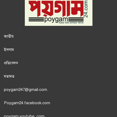
জাতী
য়
ইসলাম
প্রতিবেদন
মতামত
poygam247
@gmail.com.
Poygam24.facebook.com
poygam youtube
,com