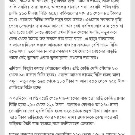
তবে, বিক্রেতারা বলছেন, দুই একটি ছাড়া, আগের দামেই বিক্রি হচ্ছে
বাকি সবজি। তারা বলেন, আজকের বাজারে শসা, বরবটি, পটল প্রতি
কেজি ১০০ টাকায় বিক্রি হচ্ছে। বাকিগুলোর দাম ৫০ থেকে ৮০ টাকার
মধ্যে। বাজারে বিভিন্ন সবজি নতুন করে উঠছে। এগুলোর সরবরাহ বৃদ্ধি
পেলে সেগুলোর দাম কমে আসবে। আর যেই সবজিগুলোর দাম ১০০ বা
তার চেয়ে বেশি চলছে এগুলো এখন সিজন শেষের সবজি, নতুন করে
ক্ষেত থেকে উঠতে শুরু করলে দাম কমে যাবে। এ ছাড়া রমজানের
বাজারের হিসেব করলে আজকের বাজারে সবচেয়ে বেশি দামে বিক্রি
হচ্ছে শসা। তবে অন্যান্যবার রমজান মাসে যেভাবে বেগুনের বাড়তি
থাকে সেই তুলনায় এবার তুলনামূলক বেগুনের দাম কম।
এদিকে, কিছুটা কমছে পেঁয়াজের ঝাঁঝ। প্রতি কেজি দেশি পেঁয়াজ ৮০
থেকে ৯০ টাকায় বিক্রি হচ্ছে। এছাড়া আগের দামেই বিক্রি হচ্ছে আদা-
রসুন। নতুন রসুন ১৬০ থেকে ১৮০ টাকা ও আদা ২০০ থেকে ২২০ টাকা
কেজিতে বিক্রি হচ্ছে।
অপরদিকে, অস্বস্তি রয়েই গেছে মাছ-মাংসের বাজারে। প্রতি কেজি ব্রয়লার
বিক্রি হচ্ছে ২১০ থেকে ২২০ টাকা। আবারও কোথাও তা ২৪০ টাকা।
সোনালি জাতের মুরগি বিক্রি হচ্ছে ৩২০ থেকে ৩৫০ টাকা। আবারও
৭৫০ টাকা ছাড়িয়েছে গরুর মাংসের দাম। রমজানকে কেন্দ্র করে এই
অস্থিরতা তৈরি করা হয়েছে বলে জানিয়েছেন ক্রেতারা।
মাছের বাজারে আকারভেদে তেলাপিয়া ২২০ থেকে ২৩০ ও পাঙাশ ২০০