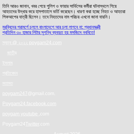
তিনি আরও জানান, খবর পেয়ে পুলিশ ও ফায়ার সার্ভিসের কর্মীরা ঘটনাস্থলে গিয়ে
আহতদের উদ্ধার করে হাসপাতালে ভর্তি করেছেন। ধারণা করা হচ্ছে নিহত ও আহতরা
পিকআপের যাত্রী ছিলেন। তবে নিহতদের নাম পরিচয় এখনো জানা যায়নি।
Post
মুরব্বিদের পরামর্শে চললে বাংলাদেশে আর চলা লাগবে না: প্রধানমন্ত্রী
প্রতিদিন ৩০ হাজার লিটার সুগন্ধি ব্যবহৃত হয় মসজিদে নববিতে!
navigation
স্বত্ব @ ২০২২ poygam24.com
জাতী
য়
ইসলাম
প্রতিবেদন
মতামত
poygam247
@gmail.com.
Poygam24.facebook.com
poygam youtube
,com
Poygam24
Twitter
.com