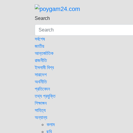
Skip
to
poygam24.com
poygam24.com
content
Search
সর্বশেষ
জাতীয়
আন্তর্জাতিক
রাজনীতি
ইসলামী বিশ্ব
সারাদেশ
অর্থনীতি
প্রতিবেদন
তথ্য প্রযুক্তি
শিক্ষাঙ্গন
সাহিত্য
অন্যান্য
কলাম
ছবি