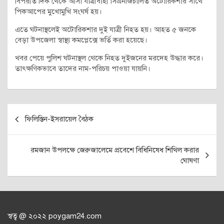
বিপরীত দিক থেকে আসা যাত্রীবাহী সিএনজিচালিত অটোরিকশার সাথে
পিকআপের মুখোমুখি সংঘর্ষ হয়।
এতে ঘটনাস্থলেই অটোরিকশার দুই যাত্রী নিহত হয়। আহত ৫ জনকে
বেড়া উপজেলা স্বাস্থ্য কমপ্লেক্সে ভর্তি করা হয়েছে।
খবর পেয়ে পুলিশ ঘটনাস্থল থেকে নিহত দুইজনের মরদেহ উদ্ধার করে।
তাৎক্ষণিকভাবে তাদের নাম-পরিচয় পাওয়া যায়নি।
Post
ফিলিস্তিন-ইসরায়েল বৈঠক
navigation
রমজান উপলক্ষে জেরুজালেমে প্রবেশে বিধিনিষেধ শিথিল করার
ঘোষণা
স্বত্ব @ ২০২২ poygam24.com