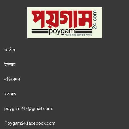
জাতী
য়
ইসলাম
প্রতিবেদন
মতামত
poygam247
@gmail.com.
Poygam24.facebook.com