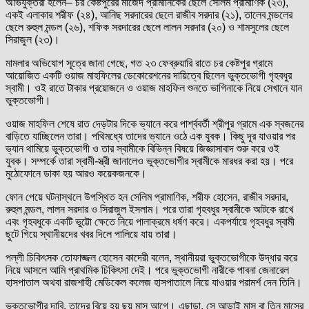
অভিযুক্তরা হলেন– চর কেষ্টপুরের মাজেদ প্রামানিকের ছেলে সেলিম প্রামাণিক (২৩),
একই এলাকার শরীফ (২৪), আনিছ সরদারের ছেলে রাজীব সরদার (২১), তালেব মন্ডলের
ছেলে রুহুল মন্ডল (২৬), শফিক সরদারের ছেলে লালন সরদার (২০) ও শামসুলের ছেলে
সিরাজুল (২৩)।
মামলার অভিযোগ সূত্রে জানা গেছে, গত ২৩ ফেব্রুয়ারি রাতে চর কেষ্টপুর গ্রামে
আয়োজিত একটি ওয়াজ মাহফিলের ডেকোরেশনের দায়িত্বে ছিলেন ভুক্তভোগী গৃহবধুর
স্বামী। ওই রাতে টাকার প্রয়োজনে ও ওয়াজ মাহফিল শুনতে ভাগিনাকে নিয়ে সেখানে যান
ভুক্তভোগী।
ওয়াজ মাহফিল শেষে রাত দেড়টার দিকে ভ্যানে করে পার্শ্ববর্তী শ্রীপুর গ্রামে এক স্বজনের
বাড়িতে যাচ্ছিলেন তারা। পথিমধ্যে তাদের ভ্যানে ওঠে এক যুবক। কিছু দূর যাওয়ার পর
ভ্যান থামিয়ে ভুক্তভোগী ও তার স্বামীকে বিভিন্ন বিষয়ে জিজ্ঞাসাবাদ শুরু করে ওই
যুবক। সম্পর্কে তারা স্বামী-স্ত্রী জানালেও ভুক্তভোগীর স্বামীকে মারধর করা হয়। পরে
মুঠোফোনে ডাকা হয় আরও কয়েকজনকে।
ফোন পেয়ে ঘটনাস্থলে উপস্থিত হন সেলিম প্রামাণিক, শরীফ হোসেন, রাজীব সরদার,
রুহুল মন্ডল, লালন সরদার ও সিরাজুল ইসলাম। পরে তারা গৃহবধুর স্বামীকে আটকে রাখে
এবং গৃহবধুকে একটি ভুট্টো ক্ষেতে নিয়ে পালাক্রমে ধর্ষণ করে। একপর্যা‍য়ে গৃহবধুর স্বামী
ছুটে গিয়ে স্থানীয়দের খবর দিলে পালিয়ে যায় তারা।
পল্লী চিকিৎসক তোফাজ্জল হোসেন কাদেরী বলেন, স্থানীয়রা ভুক্তভোগীকে উদ্ধার করে
নিয়ে আসলে আমি প্রাথমিক চিকিৎসা দেই। পরে ভুক্তভোগী নারীকে পাবনা জেনারেল
হাসপাতাল অথবা রাজশাহী মেডিকেল কলেজ হাসপাতালে নিয়ে যাওয়ার পরামর্শ দেন তিনি।
ভুক্তভোগীর দাবি, তাদের বিয়ে হয় ছয় মাস আগে। এছাড়া, সে আড়াই মাস বা তিন মাসের