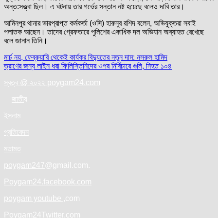
অন্ত:সত্ত্বা ছিল। এ ঘটনায় তার গর্ভের সন্তান নষ্ট হয়েছে বলেও দাবি তার।
আমিনপুর থানার ভারপ্রাপ্ত কর্মকর্তা (ওসি) হারুনুর রশিদ বলেন, অভিযুক্তরা সবাই
পলাতক আছেন। তাদের গ্রেফতারে পুলিশের একাধিক দল অভিযান অব্যাহত রেখেছে
বলে জানান তিনি।
Post
মার্চ নয়, ফেব্রুয়ারি থেকেই কার্যকর বিদ্যুতের নতুন দাম: নসরুল হামিদ
ত্রাণের জন্য লাইন ধরা ফিলিস্তিনিদের ওপর নির্বিচারে গুলি, নিহত ১০৪
navigation
স্বত্ব @ ২০২২ poygam24.com
জাতী
য়
ইসলাম
প্রতিবেদন
মতামত
poygam247
@gmail.com.
Poygam24.facebook.com
poygam youtube
,com
Poygam24
Twitter
.com