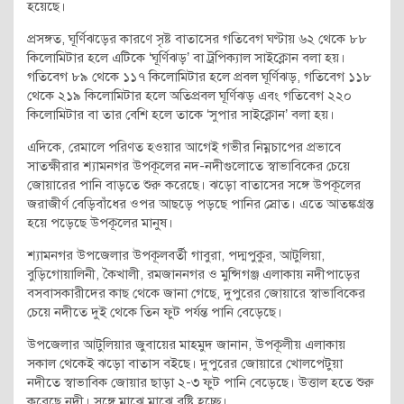
হয়েছে।
প্রসঙ্গত, ঘূর্ণিঝড়ের কারণে সৃষ্ট বাতাসের গতিবেগ ঘণ্টায় ৬২ থেকে ৮৮
কিলোমিটার হলে এটিকে ‘ঘূর্ণিঝড়’ বা ট্রপিক্যাল সাইক্লোন বলা হয়।
গতিবেগ ৮৯ থেকে ১১৭ কিলোমিটার হলে প্রবল ঘূর্ণিঝড়, গতিবেগ ১১৮
থেকে ২১৯ কিলোমিটার হলে অতিপ্রবল ঘূর্ণিঝড় এবং গতিবেগ ২২০
কিলোমিটার বা তার বেশি হলে তাকে ‘সুপার সাইক্লোন’ বলা হয়।
এদিকে, রেমালে পরিণত হওয়ার আগেই গভীর নিম্নচাপের প্রভাবে
সাতক্ষীরার শ্যামনগর উপকূলের নদ-নদীগুলোতে স্বাভাবিকের চেয়ে
জোয়ারের পানি বাড়তে শুরু করেছে। ঝড়ো বাতাসের সঙ্গে উপকূলের
জরাজীর্ণ বেড়িবাঁধের ওপর আছড়ে পড়ছে পানির স্রোত। এতে আতঙ্কগ্রস্ত
হয়ে পড়েছে উপকূলের মানুষ।
শ্যামনগর উপজেলার উপকূলবর্তী গাবুরা, পদ্মপুকুর, আটুলিয়া,
বুড়িগোয়ালিনী, কৈখালী, রমজাননগর ও মুন্সিগঞ্জ এলাকায় নদীপাড়ের
বসবাসকারীদের কাছ থেকে জানা গেছে, দুপুরের জোয়ারে স্বাভাবিকের
চেয়ে নদীতে দুই থেকে তিন ফুট পর্যন্ত পানি বেড়েছে।
উপজেলার আটুলিয়ার জুবায়ের মাহমুদ জানান, উপকূলীয় এলাকায়
সকাল থেকেই ঝড়ো বাতাস বইছে। দুপুরের জোয়ারে খোলপেটুয়া
নদীতে স্বাভাবিক জোয়ার ছাড়া ২-৩ ফুট পানি বেড়েছে। উত্তাল হতে শুরু
করেছে নদী। সঙ্গে মাঝে মাঝে বৃষ্টি হচ্ছে।