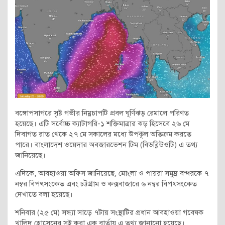
বঙ্গোপসাগরে সৃষ্ট গভীর নিম্নচাপটি প্রবল ঘূর্ণিঝড় রেমালে পরিণত
হয়েছে। এটি সর্বোচ্চ ক্যাটাগরি-১ শক্তিমাত্রার ঝড় হিসেবে ২৬ মে
দিবাগত রাত থেকে ২৭ মে সকালের মধ্যে উপকূল অতিক্রম করতে
পারে। বাংলাদেশ ওয়েদার অবজারভেশন টিম (বিডব্লিউওটি) এ তথ্য
জানিয়েছে।
এদিকে, আবহাওয়া অফিস জানিয়েছে, মোংলা ও পায়রা সমুদ্র বন্দরকে ৭
নম্বর বিপৎসংকেত এবং চট্টগ্রাম ও কক্সবাজারে ৬ নম্বর বিপৎসংকেত
দেখাতে বলা হয়েছে।
শনিবার (২৫ মে) সন্ধ্যা সাড়ে ৭টায় সংস্থাটির প্রধান আবহাওয়া গবেষক
খালিদ হোসেনের সই করা এক বার্তায় এ তথ্য জানানো হয়েছে।