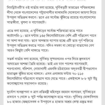
বিডব্লিউওটি’র ওই বার্তায় বলা হয়েছে, ঘূর্ণিঝড়টি ভারতের পশ্চিমবঙ্গের
দীঘা থেকে বাংলাদেশের পটুয়াখালীর মাঝামাঝি যেকোনো জায়গা দিয়ে
উপকূল অতিক্রম করবে। তবে এর সর্বোচ্চ ঝুঁকিতে রয়েছে বাংলাদেশের
সাতক্ষীরা, খুলনা ও বাগেরহাট।
এতে বলা হয়েছে, এ ঘূর্ণিঝড়ের সর্বোচ্চ শক্তিমাত্রা হতে পারে
ক্যাটাগরি-১। তবে ঘণ্টায় ১৩৫ কিলোমিটারের বেশি এটি গতিবেগ পাবে
না আশা করা যায়। তবে আশঙ্কার ব্যাপার হচ্ছে এটি তার পূর্ণ শক্তিতে
উপকূল অতিক্রম করতে পারে। যদিও দমকা বা ঝোড়ো বাতাসের বেগ
আরও কিছুটা বেশি থাকতে পারে।
সতর্ক বার্তায় বলা হয়েছে, ঘূর্ণিঝড় সুন্দরবনের ওপর দিয়ে স্থলভাগে
আঘাতের আশঙ্কা তৈরি হয়েছে। তাই এর ডান পাশের বাগেরহাট,
শরণখোলা, বরিশাল, নোয়াখালী এমনকি চট্টগ্রামের অদূরবর্তী দ্বীপগুলোও
মারাত্মক ঝুঁকির মধ্যে থাকবে। এসব এলাকায় ঘণ্টায় ৭০-১১৫
কিলোমিটার গতিবেগে বাতাস বয়ে যেতে পারে। একইসঙ্গে ৬-৮ ফুট উঁচু
জলোচ্ছ্বাসের সম্ভাবনাও রয়েছে।
দুর্যোগ ব্যবস্থাপনা ও ত্রাণ প্রতিমন্ত্রী মহিববুর রহমান বলেছেন, ঘূর্ণিঝড়ের
প্রভাবে ৭ থেকে ৮ ফুট পর্যন্ত জলোচ্ছ্বাস হতে পারে। ঘূর্ণিঝড় মোকাবিলায়
৮০ হাজার স্বেচ্ছাসেবক ও উপকূলে ৪ হাজার আশ্রয় কেন্দ্র প্রস্তুত করা