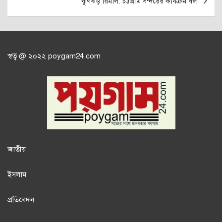
ঘূর্ণিঝড় রিমাল: চট্টগ্রাম বন্দরের কার্যক্রম বন্ধ
স্বত্ব @ ২০২২ poygam24.com
জাতী
য়
ইসলাম
প্রতিবেদন