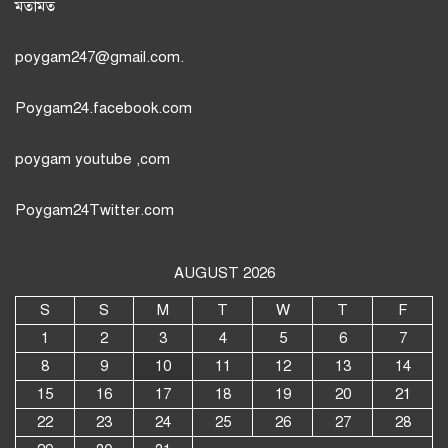
মতামত
poygam247
@gmail.com.
Poygam24.facebook.com
poygam youtube
,com
Poygam24
Twitter
.com
AUGUST 2026
S
S
M
T
W
T
F
1
2
3
4
5
6
7
8
9
10
11
12
13
14
15
16
17
18
19
20
21
22
23
24
25
26
27
28