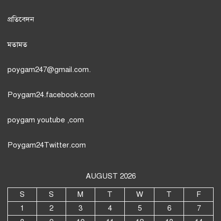
প্রতিবেদন
মতামত
poygam247
@gmail.com.
Poygam24.facebook.com
poygam youtube
,com
Poygam24
Twitter
.com
AUGUST 2026
S
S
M
T
W
T
F
1
2
3
4
5
6
7