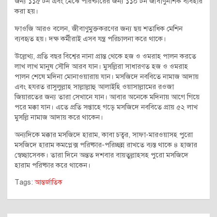
জন্য ১১৫ টন এবং মেঝে পরিষ্কারের জন্য ১১০ টন জীবাণুনাশক ব্যবহার
করা হয়।
ফাওজি আরও বলেন, জীবাণুমুক্তকরণের জন্য ছয় শতাধিক মেশিন
ব্যবহৃত হয়। দক্ষ কর্মীরাই এসব যন্ত্র পরিচালনা করে থাকে।
উল্লেখ্য, প্রতি বছর বিশ্বের নানা প্রান্ত থেকে হজ ও ওমরাহ পালন করতে
লাখ লাখ মানুষ সৌদি আরব যান। মুসল্লিরা সাধারণত হজ ও ওমরাহ
পালন শেষে মদিনা মোনাওয়ারায় যান। মসজিদে নববিতে নামাজ আদায়
এবং হযরত রাসুলুল্লাহ সাল্লাল্লাহু আলাইহি ওয়াসাল্লামের রওজা
জিয়ারতের জন্য তারা সেখানে যান। আবার অনেকে মদিনায় আগে গিয়ে
পরে মক্কা যান। এতে প্রতি সপ্তাহে গড়ে মসজিদে নববিতে প্রায় ৫২ লাখ
মুসল্লি নামাজ আদায় করে থাকেন।
অন্যদিকে মক্কার মসজিদে হারাম, কাবা চত্বর, সাফা-মারওয়াসহ পুরো
মসজিদে হারাম কমপ্লেক্স পরিষ্কার-পরিচ্ছন্ন রাখতে ব্যস্ত থাকে ৪ হাজার
স্বেচ্ছাসেবক। তারা দিনে অন্তত দশবার বায়তুল্লাহসহ পুরো মসজিদে
হারাম পরিষ্কার করে থাকেন।
Tags:
আন্তর্জাতিক