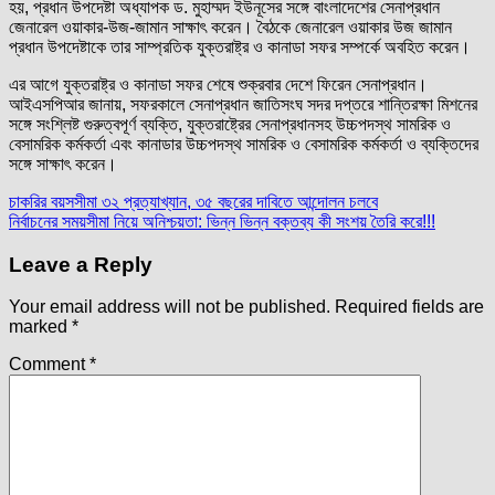
হয়, প্রধান উপদেষ্টা অধ্যাপক ড. মুহাম্মদ ইউনূসের সঙ্গে বাংলাদেশের সেনাপ্রধান
জেনারেল ওয়াকার-উজ-জামান সাক্ষাৎ করেন। বৈঠকে জেনারেল ওয়াকার উজ জামান
প্রধান উপদেষ্টাকে তার সাম্প্রতিক যুক্তরাষ্ট্র ও কানাডা সফর সম্পর্কে অবহিত করেন।
এর আগে যুক্তরাষ্ট্র ও কানাডা সফর শেষে শুক্রবার দেশে ফিরেন সেনাপ্রধান।
আইএসপিআর জানায়, সফরকালে সেনাপ্রধান জাতিসংঘ সদর দপ্তরে শান্তিরক্ষা মিশনের
সঙ্গে সংশ্লিষ্ট গুরুত্বপূর্ণ ব্যক্তি, যুক্তরাষ্ট্রের সেনাপ্রধানসহ উচ্চপদস্থ সামরিক ও
বেসামরিক কর্মকর্তা এবং কানাডার উচ্চপদস্থ সামরিক ও বেসামরিক কর্মকর্তা ও ব্যক্তিদের
সঙ্গে সাক্ষাৎ করেন।
Post
চাকরির বয়সসীমা ৩২ প্রত্যাখ্যান, ৩৫ বছরের দাবিতে আন্দোলন চলবে
নির্বাচনের সময়সীমা নিয়ে অনিশ্চয়তা: ভিন্ন ভিন্ন বক্তব্য কী সংশয় তৈরি করে!!!
navigation
Leave a Reply
Your email address will not be published.
Required fields are
marked
*
Comment
*