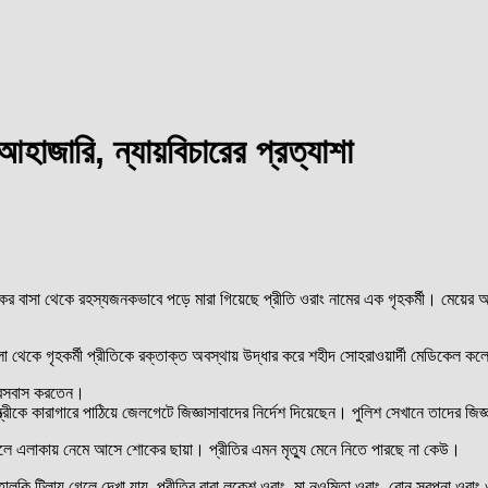
হাজারি, ন্যায়বিচারের প্রত্যাশা
ল হকের বাসা থেকে রহস্যজনকভাবে পড়ে মারা গিয়েছে প্রীতি ওরাং নামের এক গৃহকর্মী। মেয়
লা থেকে গৃহকর্মী প্রীতিকে রক্তাক্ত অবস্থায় উদ্ধার করে শহীদ সোহরাওয়ার্দী মেডিকেল 
র বসবাস করতেন।
ীকে কারাগারে পাঠিয়ে জেলগেটে জিজ্ঞাসাবাদের নির্দেশ দিয়েছেন। পুলিশ সেখানে তাদের জিজ
ঁছালে এলাকায় নেমে আসে শোকের ছায়া। প্রীতির এমন মৃত্যু মেনে নিতে পারছে না কেউ।
 হালকি টিলায় গেলে দেখা যায়, প্রীতির বাবা লুকেশ ওরাং, মা নওমিতা ওরাং, বোন স্বপ্না ও