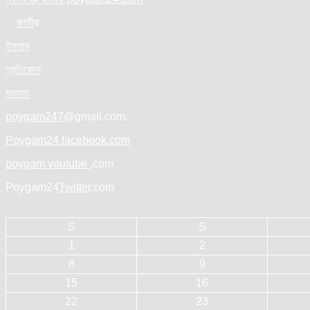
জাতী
য়
ইসলাম
প্রতিবেদন
মতামত
poygam247
@gmail.com.
Poygam24.facebook.com
poygam youtube
,com
Poygam24
Twitter
.com
S
S
1
2
8
9
15
16
22
23