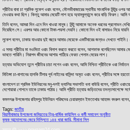
প্রীতির বাবা চা শ্রমিক লুকেশ ওরাং বলেন, মৌলভীবাজারের স্থানীয় সাংবাদিক মিন্টুর ওপ
দেওয়ার কথা ছিল। কিন্তু আমার মেয়েটি লাশ হয়ে অ্যাম্বুল্যান্সে করে বাড়ি ফিরল। আমি আম
তিনি বলেন, আমরা দিন এনে দিন খাওয়া মানুষ। মিন্টু আমাকে অনেক ধরনের প্রলোভন দেখ
দিয়েছিল সে। এরপর আর কোনো টাকা-পয়সা দেয়নি। কোনো দিন ওই বাসায়ও নিয়ে যায়ন
লুকেশ বলেন, ঢাকায় যাওয়ার দুই বছরে আমার মেয়েকে একটিবারের জন্যও দেখতে পাইনি। ম
এ সময় প্রীতির মা নওমিতা ওরাং বিলাপ করতে করতে বলেন, আশফাক বলেছিলেন আমার মেয়ের
ভাবতে পারিনি। নিরাপদ জীবনের আশায় পাঠিয়ে ফেরত পেলাম মেয়ের লাশ।
হত্যার অভিযোগ তুলে প্রীতির চাচা লগেন ওরাং বলেন, আমি নিশ্চিত প্রীতিকে ওরা নির্যা
মিতিঙ্গা চা-বাগানের হালকি টিলার পূর্ব লাইনের বাসিন্দা অমৃত ওরাং বলেন, প্রীতির স
বাংলাদেশ চা শ্রমিক ইউনিয়নের মনু-দলই ভ্যালির সভাপতি ধনা বাউরি বলেন, প্রীতি ওরাংয়ে
দেশোয়ারা গোপনে তাকে ঢাকায় পাঠায়। আমি প্রীতি হত্যায় জড়িতদের তদন্তসাপেক্ষে সর্বোচ
কমলগঞ্জ উপজেলার রহিমপুর ইউনিয়ন পরিষদের চেয়ারম্যান ইফতেখার আহমদ বদরুল বলেন, তদ
Tags:
জাতীয়
Post
বিয়ানীবাজার উপজেলা জমিয়তের ত্রি-বার্ষিক কাউন্সিল ও কর্মী সমাবেশ অনুষ্ঠিত
কৃষক আন্দোলনের জেরে দিল্লিতে ১৪৪ ধারা জারি, সীমানা সিল
navigation
স্বত্ব @ ২০২২ poygam24.com