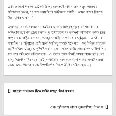
এ দিকে আসামিপক্ষের আইনজীবী অ্যাডভোকেট শামীম আল মামুন আজকের
পত্রিকাকে বলেন, ‘এ রায়ে ন্যায়বিচার প্রতিফলন ঘটেনি। আমরা রায়ের বিরুদ্ধে
উচ্চ আদালতে যাব।’
উল্লেখ্য, ২০২১ সালের ১৭ অক্টোবর রোববার রাতে ফেসবুকে ধর্ম অবমাননার
অভিযোগ তুলে পীরগঞ্জের রামনাথপুর ইউনিয়নের বড় করিমপুর মাঝিপাড়া গ্রামে হিন্দু
সম্প্রদায়ের বাড়িঘরে হামলা, ভাঙচুর ও অগ্নিসংযোগ করে দুর্বৃত্তরা। এ ঘটনায়
গ্রামটির ২৪ পরিবারের ৩১টি ঘরের সবকিছু আগুনে পুড়ে যায়। সব মিলিয়ে অন্তত
৩৯টি বাড়িতে ভাঙচুর ও লুটপাট করা হয়েছে। হামলাকারীরা গরু-ছাগল ও টাকা নিয়ে
যায় বলে দাবি করে ক্ষতিগ্রস্তরা। এ ঘটনায় পৃথক তিনটি মামলা দায়ের হয়। এর
মধ্যে ডিজিটাল নিরাপত্তা আইনে পরিতোষ সরকারকে আসামি করে একটি মামলা
দায়ের করেন পীরগঞ্জ থানার উপপরিদর্শক (এসআই) ইসমাইল হোসেন।
Post
সংগ্রাম সফলতার দিকে ধাবিত হচ্ছে: মির্জা ফখরুল
navigation
এবার ভূমিকম্পে কাঁপল ইন্দোনেশিয়া, নিহত ৪