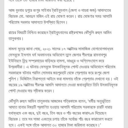
আজ বুধবার দুপুরে রংপুর সাইবার ট্রাইব্যুনাল (জেলা ও দায়রা জজ) আদালতের
বিচারক মো. আবদুল মজিদ এই রায় ঘোষণা করেন। রায় ঘোষণার সময় আসামি
পরিতোষ সরকার আদালতে উপস্থিত ছিলেন।
রায়ের বিষয়টি নিশ্চিত করেছেন ট্রাইব্যুনালের রাষ্ট্রপক্ষের কৌঁসুলি রুহুল আমিন
তালুকদার।
মামলা সূত্রে জানা গেছে, ২০২১ সালের ১৭ অক্টোবর সামাজিক যোগাযোগমাধ্যম
ফেসবুকে ইসলাম ধর্ম অবমাননার অভিযোগ তুলে জেলার পীরগঞ্জে রামনাথপুর
ইউনিয়নে হিন্দু সম্প্রদায়ের বাড়িঘরে হামলা, ভাঙচুর ও অগ্নিসংযোগ করে
উগ্রবাদীরা। এ ঘটনায় ফেসবুকে উসকানিমূলক পোস্ট দেওয়ার অভিযোগে পরিতোষ
সরকারকে ঘটনার পরদিন সোমবার জয়পুরহাট থেকে গ্রেপ্তার করে রংপুর জেলা
পুলিশ। ডিজিটাল নিরাপত্তা আইনে করা মামলায় তাঁকে গ্রেপ্তার দেখানো হয়। ওই
বছরের ১৯ অক্টোবর পীরগঞ্জ আমলি আদালতে দেওয়া জবানবন্দিতে তিনি উসকানিমূলক
পোস্ট দেওয়ার দায় স্বীকার করেন।
কৌঁসুলি রুহুল আমিন তালুকদার আজকের পত্রিকাকে বলেন, ‘ধর্মীয় অনুভূতিতে
আঘাত হানার বিষয়টি প্রমাণিত হওয়ায় আসামি পরিতোষ সরকারকে চারটি ধারায়
যথাক্রমে এক বছর, দুই বছর, তিন বছর ও পাঁচ বছরের কারাদণ্ড দিয়েছেন
বিচারক। তবে সব সাজা একত্রে চলায় তাঁকে সর্বোচ্চ পাঁচ বছর কারাভোগ করতে
হবে। একই সঙ্গে তাঁকে আদালত ৩০ হাজার টাকা জরিমানা করেছেন।’