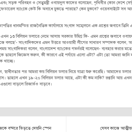
বং সড়ক পরিবহন ও সেতুমন্ত্রী ওবায়দুল কাদের বলেছেন, পৃথিবীর কোন দেশে সেন্ট্
েডারেল ব্যাংকে কেউ কি অবাধে ঢুকতে পারছে? কেন ঢুকবে? ওয়েবসাইটে সব আ
ভাপতির ধানমন্ডির রাজনৈতিক কার্যালয়ে সংবাদ সম্মেলনে এক প্রশ্নের জবাবে তিন
 এখন ১৩ বিলিয়ন ডলারে নেমে আসায় সরকার উদ্বিগ্ন কি- এমন প্রশ্নের জবাবে ওব
উজে বলছে’- সাংবাদিকদের এমন উত্তরে আওয়ামী লীগের সাধারণ সম্পাদক বলেন
য় সাংবাদিকরা বলেন, বাংলাদেশ ব্যাংকের গভর্নরই বলেছেন- ব্যবহার করার ম
 কে তাহলে জিজ্ঞেস করুন, কী কারণে এই পর্যায়ে এলো এটা? এটা তো আমরা জানি
ক খাচ্ছে।
ন, স্বাধীনতার পর আমরা কয় বিলিয়ন ডলার নিয়ে যাত্রা শুরু করেছি। আমাদের ডলার
্লাস। তাহলে এখন ১৯-২০ বিলিয়ন ডলার আছে, এটা কী কম নাকি? রপ্তানি আয় এখন 
। এগুলো বাড়লে রিজার্ভও বাড়বে।
াজকে বন্দরে ভিড়তে দেয়নি স্পেন
যেসব কাজে আত্মীয়দের