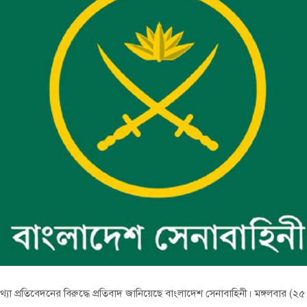
িথ্যা প্রতিবেদনের বিরুদ্ধে প্রতিবাদ জানিয়েছে বাংলাদেশ সেনাবাহিনী। মঙ্গলবার (২৫ 