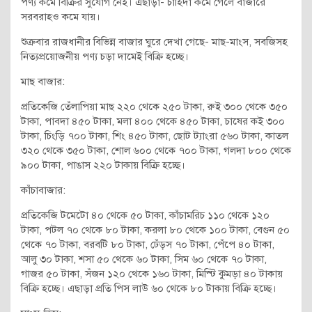
পণ্য কমে বিক্রির সুযোগ নেই। এছাড়া- চাহিদা কমে গেলে বাজারে
সরবরাহও কমে যায়।
শুক্রবার রাজধানীর বিভিন্ন বাজার ঘুরে দেখা গেছে- মাছ-মাংস, সবজিসহ
নিত্যপ্রয়োজনীয় পণ্য চড়া দামেই বিক্রি হচ্ছে।
মাছ বাজার:
প্রতিকেজি তেঁলাপিয়া মাছ ২২০ থেকে ২৫০ টাকা, রুই ৩০০ থেকে ৩৫০
টাকা, পাবদা ৪৫০ টাকা, মলা ৪০০ থেকে ৪৫০ টাকা, চাষের কই ৩০০
টাকা, চিংড়ি ৭০০ টাকা, শিং ৪৫০ টাকা, ছোট ট্যাংরা ৫৬০ টাকা, কাতল
৩২০ থেকে ৩৫০ টাকা, শোল ৬০০ থেকে ৭০০ টাকা, গলদা ৮০০ থেকে
৯০০ টাকা, পাঙাস ২২০ টাকায় বিক্রি হচ্ছে।
কাঁচাবাজার:
প্রতিকেজি টমেটো ৪০ থেকে ৫০ টাকা, কাঁচামরিচ ১১০ থেকে ১২০
টাকা, পটল ৭০ থেকে ৮০ টাকা, করলা ৮০ থেকে ১০০ টাকা, বেগুন ৫০
থেকে ৭০ টাকা, বরবটি ৮০ টাকা, ঢেঁড়স ৭০ টাকা, পেঁপে ৪০ টাকা,
আলু ৩০ টাকা, শসা ৫০ থেকে ৬০ টাকা, সিম ৬০ থেকে ৭০ টাকা,
গাজর ৫০ টাকা, সঁজন ১২০ থেকে ১৬০ টাকা, মিস্টি কুমড়া ৪০ টাকায়
বিক্রি হচ্ছে। এছাড়া প্রতি পিস লাউ ৬০ থেকে ৮০ টাকায় বিক্রি হচ্ছে।