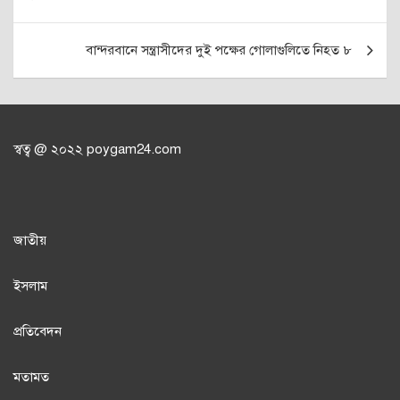
navigation
বান্দরবানে সন্ত্রাসীদের দুই পক্ষের গোলাগুলিতে নিহত ৮
স্বত্ব @ ২০২২ poygam24.com
জাতী
য়
ইসলাম
প্রতিবেদন
মতামত