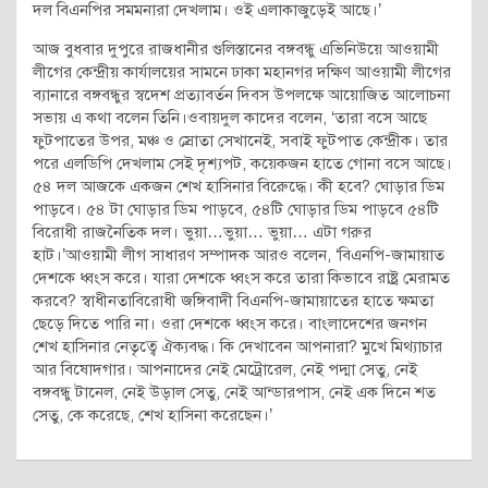
দল বিএনপির সমমনারা দেখলাম। ওই এলাকাজুড়েই আছে।’
আজ বুধবার দুপুরে রাজধানীর গুলিস্তানের বঙ্গবন্ধু এভিনিউয়ে আওয়ামী
লীগের কেন্দ্রীয় কার্যালয়ের সামনে ঢাকা মহানগর দক্ষিণ আওয়ামী লীগের
ব্যানারে বঙ্গবন্ধুর স্বদেশ প্রত্যাবর্তন দিবস উপলক্ষে আয়োজিত আলোচনা
সভায় এ কথা বলেন তিনি।ওবায়দুল কাদের বলেন, ‘তারা বসে আছে
ফুটপাতের উপর, মঞ্চ ও স্রোতা সেখানেই, সবাই ফুটপাত কেন্দ্রীক। তার
পরে এলডিপি দেখলাম সেই দৃশ্যপট, কয়েকজন হাতে গোনা বসে আছে।
৫৪ দল আজকে একজন শেখ হাসিনার বিরেুদ্ধে। কী হবে? ঘোড়ার ডিম
পাড়বে। ৫৪ টা ঘোড়ার ডিম পাড়বে, ৫৪টি ঘোড়ার ডিম পাড়বে ৫৪টি
বিরোধী রাজনৈতিক দল। ভুয়া…ভুয়া… ভুয়া… এটা গরুর
হাট।’আওয়ামী লীগ সাধারণ সম্পাদক আরও বলেন, ‘বিএনপি-জামায়াত
দেশকে ধ্বংস করে। যারা দেশকে ধ্বংস করে তারা কিভাবে রাষ্ট্র মেরামত
করবে? স্বাধীনতাবিরোধী জঙ্গিবাদী বিএনপি-জামায়াতের হাতে ক্ষমতা
ছেড়ে দিতে পারি না। ওরা দেশকে ধ্বংস করে। বাংলাদেশের জনগন
শেখ হাসিনার নেতৃত্বে ঐক্যবদ্ধ। কি দেখাবেন আপনারা? মুখে মিথ্যাচার
আর বিষোদগার। আপনাদের নেই মেট্রোরেল, নেই পদ্মা সেতু, নেই
বঙ্গবন্ধু টানেল, নেই উড়াল সেতু, নেই আন্ডারপাস, নেই এক দিনে শত
সেতু, কে করেছে, শেখ হাসিনা করেছেন।’