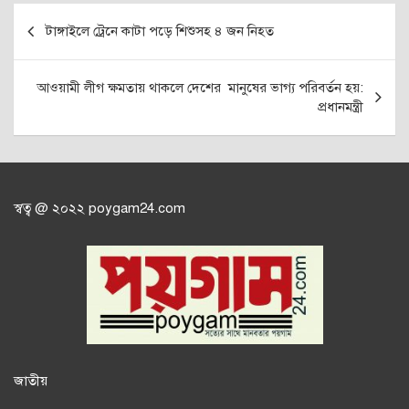
Post
টাঙ্গাইলে ট্রেনে কাটা পড়ে শিশুসহ ৪ জন নিহত
navigation
আওয়ামী লীগ ক্ষমতায় থাকলে দেশের মানুষের ভাগ্য পরিবর্তন হয়:
প্রধানমন্ত্রী
স্বত্ব @ ২০২২ poygam24.com
জাতী
য়