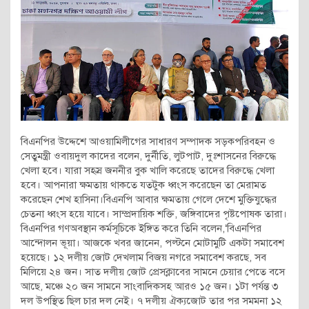
বিএনপির উদ্দেশে আওয়ামিলীগের সাধারণ সম্পাদক সড়কপরিবহন ও
সেতুমন্ত্রী ওবায়দুল কাদের বলেন, দুর্নীতি, লুটপাট, দুঃশাসনের বিরুদ্ধে
খেলা হবে। যারা সহস্র জননীর বুক খালি করেছে তাদের বিরুদ্ধে খেলা
হবে। আপনারা ক্ষমতায় থাকতে যতটুক ধ্বংস করেছেন তা মেরামত
করেছেন শেখ হাসিনা।বিএনপি আবার ক্ষমতায় গেলে দেশে মুক্তিযুদ্ধের
চেতনা ধ্বংস হয়ে যাবে। সাম্প্রদায়িক শক্তি, জঙ্গিবাদের পৃষ্টপোষক তারা।
বিএনপির গণঅবস্থান কর্মসূচিকে ইঙ্গিত করে তিনি বলেন,‘বিএনপির
আন্দোলন ভূয়া। আজকে খবর জানেন, পল্টনে মোটামুটি একটা সমাবেশ
হয়েছে। ১২ দলীয় জোট দেখলাম বিজয় নগরে সমাবেশ করছে, সব
মিলিয়ে ২৪ জন। সাত দলীয় জোট প্রেসক্লাবের সামনে চেয়ার পেতে বসে
আছে, মঞ্চে ২০ জন সামনে সাংবাদিকসহ আরও ১৫ জন। ১টা পর্যন্ত ৩
দল উপস্থিত ছিল চার দল নেই। ৭ দলীয় ঐক্যজোট তার পর সমমনা ১২