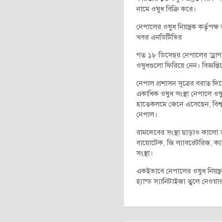
নামে ওষুধ বিক্রি করে।
নেপালের ওষুধ নিয়ন্ত্রক কর্তৃপক্
খবর এনডিটিভির
গত ১৮ ডিসেম্বর নেপালের ‘ড্রাগ অ
ওষুধগুলো ফিরিয়ে নেন। বিজ্ঞপ
নেপাল প্রশাসন সূত্রের বরাত দ
একাধিক ওষুধ সংস্থা নেপালে ওষ
হাতেকলমে জেনে এসেছেন, বিশ্ব স
নেপাল।
রামদেবের সংস্থা ছাড়াও কালো তা
বায়োটেক, জি ল্যাবরেটরিজ, ক্
সংস্থা।
একইভাবে নেপালের ওষুধ নিয়ন্ত
হ্যান্ড স্যানিটাইজা তুলে নেওয়ার