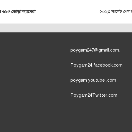
য় ৬৬৫ জোড়া ক্যামেরা
২০২৩ সালেই শেষ হব
poygam247
@gmail.com.
Poygam24.facebook.com
poygam youtube
,com
Poygam24
Twitter
.com