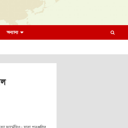
অন্যান্য
াল
্যা ফার্মেসিও। যারা পতঞ্জলির