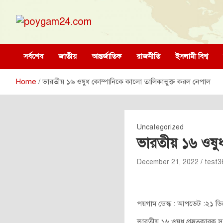
Skip
to
content
poygam24.com
poygam24.com
সর্বশেষ
জাতীয়
আন্তর্জাতিক
রাজনীতি
ইসলামী বিশ্ব
Home
ভারতীয় ১৬ ওষুধ কোম্পানিকে কালো তালিকাভুক্ত করল নেপাল
Uncategorized
ভারতীয় ১৬ ওষু
December 21, 2022
test
পয়গাম ডেস্ক : আপডেট :২১ ডি
ভারতীয় ১৬ ওষুধ প্রস্তুতকারক 