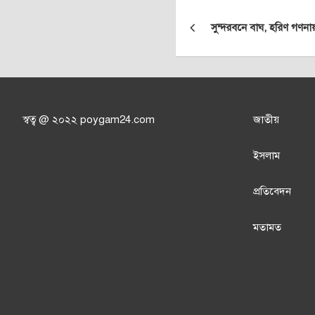
Post
সুন্দরবনে বাঘ, হরিণ গণনা
navigation
স্বত্ব @ ২০২২ poygam24.com
জাতী
য়
ইসলাম
প্রতিবেদন
মতামত