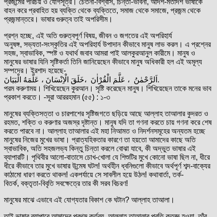
প্রজন্মের পরিচয় ও যোগসূত্র। চেতনা-বিশ্বাস, চিন্তা-ভাবনা, আদর্শ-মতাদর্শ ভাষাকে
বাহন করে প্রবাহিত হয় ব্যক্তি থেকে ব্যক্তিতে, সমাজ থেকে সমাজে, প্রজন্ম থেকে
প্রজন্মান্তরে। ভাষার গুরুত্ব তাই অপরিসীম।
প্রশ্ন হচ্ছে, এই অতি গুরুত্বপূর্ণ বিষয়, জীবন ও জগতের এই অপরিহার্য
অনুষঙ্গ, সভ্যতা-সংস্কৃতির এই অপরিহার্য উপাদান কীভাবে মানুষ লাভ করল। এ প্রশ্নের
সহজ, স্বাভাবিক, স্পষ্ট ও যথার্থ জবাব আমরা পাই আলকুরআনুল কারীমে। মানুষ ও
মানুষের ভাষার যিনি সৃষ্টিকর্তা তিনি জানিয়েছেন কীভাবে মানুষ অধিকারী হল এই অমূল্য
সম্পদের। ইরশাদ হয়েছে-
اَلرَّحْمٰنُ ، عَلَّمَ الْقُرْاٰنَ ،خَلَقَ الْاِنْسَانَ ، عَلَّمَهُ الْبَیَانَ.
পরম করুণাময়। শিখিয়েছেন কুরআন। সৃষ্টি করেছেন মানুষ। শিখিয়েছেন তাকে মনের ভাব
প্রকাশ করতে। -সূরা আররহমান (৫৫) : ১-৩
মানুষের ব্যক্তিসত্তা ও চারপাশের সৃষ্টিজগতে ছড়িয়ে আছে আল্লাহ তাআলার কুদরত ও
রহমত, শক্তি ও করুণার অজস্র দৃষ্টান্ত। মানুষ যদি তা গণনা করতে চায় গণনা করে শেষ
করতে পারবে না। আল্লাহ তাআলার এই মহা নিআমত ও নিদর্শনসমূহের অন্যতম হচ্ছে
মানুষের নিজের মুখের ভাষা। প্রাত্যহিকতার কারণে তা হয়তো আমাদের কাছে অতি
স্বাভাবিক, অতি সহজলভ্য কিন্তু চিন্তা করলে বোঝা যাবে, কী অদ্ভুত ভাষার এই
ব্যাপারটি। পৃথিবীর আলো-বাতাসে চোখ-খোলা যে শিশুটির মুখে কোনো ভাষা ছিল না, ধীরে
ধীরে কীভাবে তার মুখে ভাষার উন্মেষ ঘটল! অর্থহীন ধ্বনিগুলো কীভাবে অর্থপূর্ণ শব্দ-বাক্যের
কাঠামো ধারণ করতে থাকল! একপর্যায়ে সে সাবলীল হয়ে উঠল! কথাবার্তা, তর্ক-
বিতর্ক, বক্তৃতা-বিবৃতি সবক্ষেত্রে তার কী সরব বিচরণ!
মানুষের মাঝে এভাবে এই যোগ্যতার বিকাশ কে ঘটান? আল্লাহ তাআলা।
তাই ভাষার ব্যাপারে আমাদের প্রথম কর্তব্য, আল্লাহ তাআলার প্রতি কৃতজ্ঞ হওয়া, তাঁর