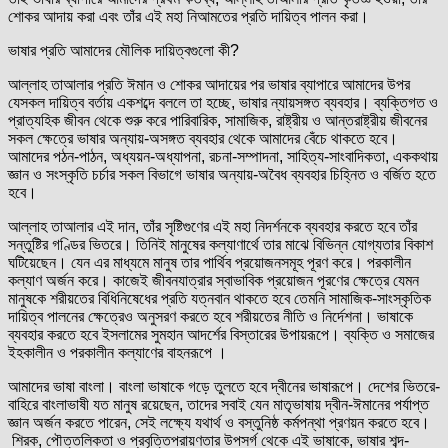
শোকর আদায় করা এবং তাঁর এই মহা নিআমতের প্রতি দায়িত্ব পালন করা।
ভাষার প্রতি আমাদের মৌলিক দায়িত্বগুলো কী?
আল্লাহ তাআলার প্রতি ঈমান ও শোকর আদায়ের পর ভাষার ব্যাপারে আমাদের উপর
যেসকল দায়িত্ব বর্তায় একশব্দে বললে তা হচ্ছে, ভাষার ন্যায়সঙ্গত ব্যবহার। ব্যক্তিগত ও
প্রাত্যহিক জীবন থেকে শুরু করে পারিবারিক, সামাজিক, রাষ্ট্রীয় ও আন্তরাষ্ট্রীয় জীবনের
সকল ক্ষেত্রে ভাষার অন্যায়-অসঙ্গত ব্যবহার থেকে আমাদের বেঁচে থাকতে হবে।
আমাদের পঠন-পাঠন, অধ্যয়ন-অধ্যাপনা, রচনা-সম্পাদনা, সাহিত্য-সাংবাদিকতা, এককথায়
জ্ঞান ও সংস্কৃতি চর্চার সকল বিভাগে ভাষার অন্যায়-অবৈধ ব্যবহার চিহ্নিত ও বর্জিত হতে
হবে।
আল্লাহ তাআলার এই দান, তাঁর সৃষ্টিগুণের এই মহা নিদর্শনকে ব্যবহার করতে হবে তাঁর
সন্তুষ্টির গণ্ডির ভিতরে। তিনিই মানুষের কল্যাণার্থে তার মাঝে বিভিন্ন যোগ্যতার বিকাশ
ঘটিয়েছেন। যেন এর মাধ্যমে মানুষ তার পার্থিব প্রয়োজনসমূহ পূরণ করে। পরকালীন
কল্যাণ অর্জন করে। কাজেই জীবনযাত্রার স্বাভাবিক প্রয়োজন পূরণের ক্ষেত্রে যেমন
মানুষকে শরীয়তের বিধিনিষেধের প্রতি যত্নবান থাকতে হবে তেমনি সামাজিক-সাংস্কৃতিক
দায়িত্ব পালনের ক্ষেত্রেও অনুসরণ করতে হবে শরীয়তের নীতি ও নির্দেশনা। ভাষাকে
ব্যবহার করতে হবে ইসলামের সুমহান আদর্শের বিস্তারের উপায়রূপে। ব্যক্তি ও সমাজের
ইহকালীন ও পরকালীন কল্যাণের বাহনরূপে ।
আমাদের ভাষা বাংলা। বাংলা ভাষাকে গড়ে তুলতে হবে দ্বীনের ভাষারূপে। দেশের ভিতরে-
বাহিরে বাংলাভাষী যত মানুষ রয়েছেন, তাদের সবাই যেন মাতৃভাষায় দ্বীন-ঈমানের পর্যাপ্ত
জ্ঞান অর্জন করতে পারেন, সেই লক্ষ্যে যথার্থ ও বস্তুনিষ্ঠ কর্মপন্থা প্রণয়ন করতে হবে।
শিরক, পৌত্তলিকতা ও প্রবৃত্তিপরায়ণতার উপসর্গ থেকে এই ভাষাকে, ভাষার শব্দ-