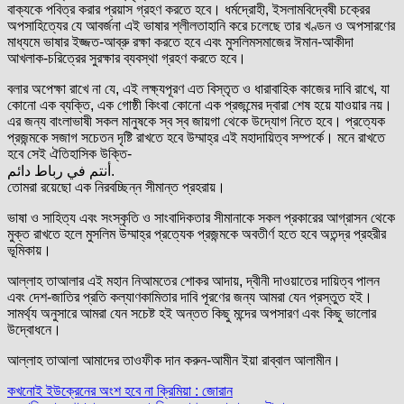
বাক্যকে পবিত্র করার প্রয়াস গ্রহণ করতে হবে। ধর্মদ্রোহী, ইসলামবিদ্বেষী চক্রের
অপসাহিত্যের যে আবর্জনা এই ভাষার শ্লীলতাহানি করে চলেছে তার খণ্ডন ও অপসারণের
মাধ্যমে ভাষার ইজ্জত-আব্রু রক্ষা করতে হবে এবং মুসলিমসমাজের ঈমান-আকীদা
আখলাক-চরিত্রের সুরক্ষার ব্যবস্থা গ্রহণ করতে হবে।
বলার অপেক্ষা রাখে না যে, এই লক্ষ্যপূরণ এত বিস্তৃত ও ধারাবাহিক কাজের দাবি রাখে, যা
কোনো এক ব্যক্তি, এক গোষ্ঠী কিংবা কোনো এক প্রজন্মের দ্বারা শেষ হয়ে যাওয়ার নয়।
এর জন্য বাংলাভাষী সকল মানুষকে স্ব স্ব জায়গা থেকে উদ্যোগ নিতে হবে। প্রত্যেক
প্রজন্মকে সজাগ সচেতন দৃষ্টি রাখতে হবে উম্মাহ্র এই মহাদায়িত্ব সম্পর্কে। মনে রাখতে
হবে সেই ঐতিহাসিক উক্তি-
أنتم في رباط دائم.
তোমরা রয়েছো এক নিরবচ্ছিন্ন সীমান্ত প্রহরায়।
ভাষা ও সাহিত্য এবং সংস্কৃতি ও সাংবাদিকতার সীমানাকে সকল প্রকারের আগ্রাসন থেকে
মুক্ত রাখতে হলে মুসলিম উম্মাহ্র প্রত্যেক প্রজন্মকে অবতীর্ণ হতে হবে অতন্দ্র প্রহরীর
ভূমিকায়।
আল্লাহ তাআলার এই মহান নিআমতের শোকর আদায়, দ্বীনী দাওয়াতের দায়িত্ব পালন
এবং দেশ-জাতির প্রতি কল্যাণকামিতার দাবি পূরণের জন্য আমরা যেন প্রস্তুত হই।
সামর্থ্য অনুসারে আমরা যেন সচেষ্ট হই অন্তত কিছু মন্দের অপসারণ এবং কিছু ভালোর
উদ্বোধনে।
আল্লাহ তাআলা আমাদের তাওফীক দান করুন-আমীন ইয়া রাব্বাল আলামীন।
Post
কখনোই ইউক্রেনের অংশ হবে না ক্রিমিয়া : জোরান