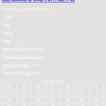
সরকারি ব্যাবস্থাপনায় হজ; জনপ্রতি ৬ লাখ ৮৩ হাজার ১৮ টাকা
navigation
স্বত্ব @ ২০২২ poygam24.com
জাতী
য়
ইসলাম
প্রতিবেদন
মতামত
poygam247
@gmail.com.
Poygam24.facebook.com
poygam youtube
,com
Poygam24
Twitter
.com
August 2026
S
S
M
T
W
T
F
1
2
3
4
5
6
7
8
9
10
11
12
13
14
15
16
17
18
19
20
21