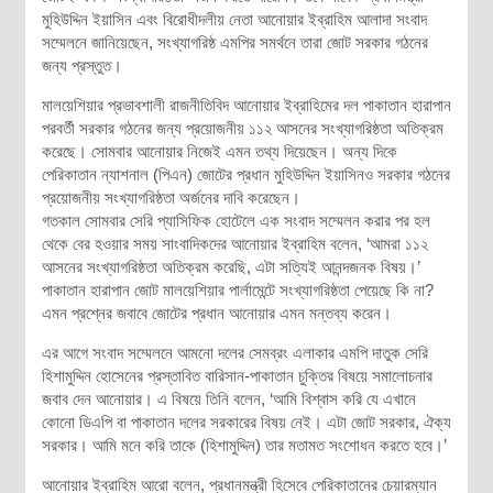
মুহিউদ্দিন ইয়াসিন এবং বিরোধীদলীয় নেতা আনোয়ার ইব্রাহিম আলাদা সংবাদ
সম্মেলনে জানিয়েছেন, সংখ্যাগরিষ্ঠ এমপির সমর্থনে তারা জোট সরকার গঠনের
জন্য প্রস্তুত।
মালয়েশিয়ার প্রভাবশালী রাজনীতিবিদ আনোয়ার ইব্রাহিমের দল পাকাতান হারাপান
পরবর্তী সরকার গঠনের জন্য প্রয়োজনীয় ১১২ আসনের সংখ্যাগরিষ্ঠতা অতিক্রম
করেছে। সোমবার আনোয়ার নিজেই এমন তথ্য দিয়েছেন। অন্য দিকে
পেরিকাতান ন্যাশনাল (পিএন) জোটের প্রধান মুহিউদ্দিন ইয়াসিনও সরকার গঠনের
প্রয়োজনীয় সংখ্যাগরিষ্ঠতা অর্জনের দাবি করেছেন।
গতকাল সোমবার সেরি প্যাসিফিক হোটেলে এক সংবাদ সম্মেলন করার পর হল
থেকে বের হওয়ার সময় সাংবাদিকদের আনোয়ার ইব্রাহিম বলেন, ‘আমরা ১১২
আসনের সংখ্যাগরিষ্ঠতা অতিক্রম করেছি, এটা সত্যিই আনন্দজনক বিষয়।’
পাকাতান হারাপান জোট মালয়েশিয়ার পার্লামেন্টে সংখ্যাগরিষ্ঠতা পেয়েছে কি না?
এমন প্রশ্নের জবাবে জোটের প্রধান আনোয়ার এমন মন্তব্য করেন।
এর আগে সংবাদ সম্মেলনে আমনো দলের সেমব্রং এলাকার এমপি দাতুক সেরি
হিশামুদ্দিন হোসেনের প্রস্তাবিত বারিসান-পাকাতান চুক্তির বিষয়ে সমালোচনার
জবাব দেন আনোয়ার। এ বিষয়ে তিনি বলেন, ‘আমি বিশ্বাস করি যে এখানে
কোনো ডিএপি বা পাকাতান দলের সরকারের বিষয় নেই। এটা জোট সরকার, ঐক্য
সরকার। আমি মনে করি তাকে (হিশামুদ্দিন) তার মতামত সংশোধন করতে হবে।’
আনোয়ার ইব্রাহিম আরো বলেন, প্রধানমন্ত্রী হিসেবে পেরিকাতানের চেয়ারম্যান