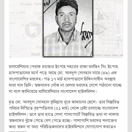
মালয়েশিয়ার পেরাক রাজ্যের ইপোহ শহরের রাজা মনজিৎ সিং ইপোহ
হাসপাতালের মর্গে পড়ে আছে মো. আবদুল সোবহান নামে (৪৯) এক
বাংলাদেশির মরদেহ। গত ১৭ মার্চ হাসপাতালে চিকিৎসাধীন অবস্থায়
মারা যান তিনি। স্বজনদের খোঁজ না মেলায় মরদেহ দেশে পাঠানো যাচ্ছে
না বলে জানিয়েছে মালিয়েশিয়ার বাংলাদেশ হাইকমিশন।
মৃত মো. আবদুল সোবহান কুমিল্লার নুরে জামানের ছেলে। তার বিস্তারিত
পরিচয় নিশ্চিতে বৃহস্পতিবার (২১ মার্চ) থেকে চেষ্টা চালাচ্ছে বাংলাদেশ
হাইকমিশন। তবে তার হাতে লেখা পাসপোর্টে বিস্তারিত তথ্য না থাকায়
স্বজনদের খুঁজে পেতে বেগ পেতে হচ্ছে। পাশাপাশি মরদেহ শনাক্তের
জন্য স্বজন বা অন্য পরিচিতজনদের হাইকমিশনে যোগাযোগ করতেও