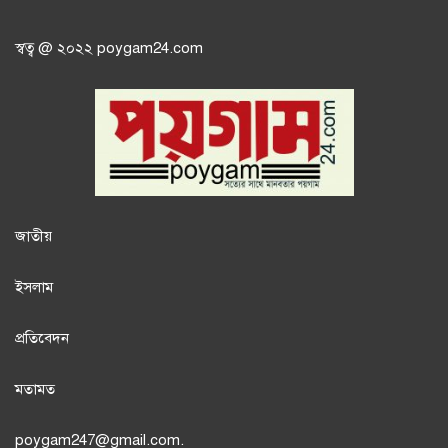
স্বত্ব @ ২০২২ poygam24.com
জাতী
য়
ইসলাম
প্রতিবেদন
মতামত
poygam247
@gmail.com.