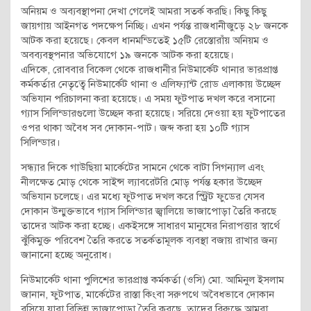
অনিয়ম ও অব্যবস্থাপনা দেখা গেলেই আমরা সতর্ক করছি। কিছু কিছু
জায়গায় আইনগত পদক্ষেপ নিচ্ছি। এখন পর্যন্ত রাজধানীজুড়ে ২৮ জনকে
আটক করা হয়েছে। কেবল ধানমন্ডিতেই ১৫টি রেস্তোরাঁয় অনিয়ম ও
অবব্যবস্থপনার অভিযোগে ১৯ জনকে আটক করা হয়েছে।
এদিকে, রোববার বিকেল থেকে রাজধানীর নিউমার্কেট থানার ভারপ্রাপ্ত
কর্মকর্তার নেতৃত্বে নিউমার্কেট থানা ও এলিফ্যান্ট রোড এলাকায় উচ্ছেদ
অভিযান পরিচালনা করা হয়েছে। এ সময় ফুটপাত দখল করে বসানো
গ্যাস সিলিন্ডারগুলো উচ্ছেদ করা হয়েছে। সরিয়ে দেওয়া হয় ফুটপাতের
ওপর থাকা অবৈধ সব দোকান-পাট। জব্দ করা হয় ১০টি গ্যাস
সিলিন্ডার।
সন্ধ্যার দিকে গাউছিয়া মার্কেটের সামনে থেকে বাটা সিগন্যাল এবং
নীলক্ষেত মোড় থেকে সাইন্স ল্যাবরেটরি মোড় পর্যন্ত হকার উচ্ছেদ
অভিযান চলেছে। এর মধ্যে ফুটপাত দখল করে স্ট্রিট ফুডের যেসব
দোকান উন্মুক্তভাবে গ্যাস সিলিন্ডার জ্বালিয়ে ভাজাপোড়া তৈরি করছে
তাদের আটক করা হচ্ছে। একইসঙ্গে সাধারণ মানুষের নিরাপত্তার স্বার্থে
ঝুঁকিমুক্ত পরিবেশ তৈরি করতে সতর্কতামূলক ব্যবস্থা বজায় রাখার জন্য
জানানো হচ্ছে অনুরোধ।
নিউমার্কেট থানা পুলিশের ভারপ্রাপ্ত কর্মকর্তা (ওসি) মো. আমিনুল ইসলাম
জানান, ফুটপাত, মার্কেটের রাস্তা কিংবা সরুপথে অবৈধভাবে দোকান
বসিয়ে যারা বিভিন্ন ভাজাপোড়া তৈরি করছে, তাদের বিরুদ্ধে আমরা