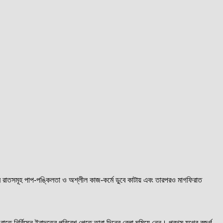
ের রাতসমূহ পাপ-পঙ্কিলতা ও অশ্লীল কাজ-কর্মে ডুবে কাটায় এবং তারপরও মাগফিরাত
 নির্বিঘ্নে ইবাদতের পরিবেশ পেতে তারা দিনের বেলা ঘুমিয়ে নেন। প্রথম যুগের বুজুর্গ