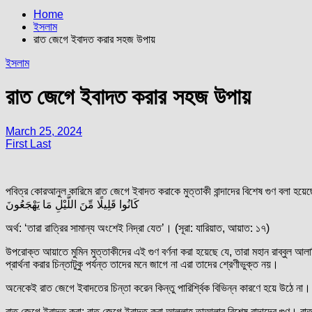
Home
ইসলাম
রাত জেগে ইবাদত করার সহজ উপায়
ইসলাম
রাত জেগে ইবাদত করার সহজ উপায়
March 25, 2024
First Last
পবিত্র কোরআনুল কারিমে রাত জেগে ইবাদত করাকে মুত্তাকী বান্দাদের বিশেষ গুণ বলা হয়
كَانُوا قَلِيلًا مِّنَ اللَّيْلِ مَا يَهْجَعُونَ
অর্থ: ‘তারা রাত্রির সামান্য অংশেই নিদ্রা যেত’। (সূরা: যারিয়াত, আয়াত: ১৭)
উপরোক্ত আয়াতে মুমিন মুত্তাকীদের এই গুণ বর্ণনা করা হয়েছে যে, তারা মহান রাব্বুল 
প্রার্থনা করার চিন্তাটুকু পর্যন্ত তাদের মনে জাগে না এরা তাদের শ্রেণীভুক্ত নয়।
অনেকেই রাত জেগে ইবাদতের চিন্তা করেন কিন্তু পারির্শ্বিক বিভিন্ন কারণে হয়ে উঠে
রাত জেগে ইবাদত করা: রাত জেগে ইবাদত করা আল্লাহ তাআলার বিশেষ বান্দাদের গুণ। রাত জে