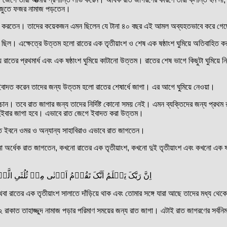
ওজুতে ফজর নামাজ পড়তেন।
ইবাদত করতেন। তাদের কয়েকজন এমন ছিলেন যে টানা ৪০ বছর এই আমল অব্যহতভাবে করে গে
সংখ্য ছিল। এক্ষেত্রে উত্তম হলো রাতের এক তৃতীয়াংশ ও শেষ এক ষষ্ঠাংশ ঘুমিয়ে অতিবাহি
 রাতের প্রথমার্ধ এবং এক ষষ্ঠাংশ ঘুমিয়ে কাটানো উত্তম। রাতের শেষ ভাগে কিছুটা ঘুমিয়ে
ে ইবাদত করেন তাদের জন্য উত্তম হলো রাতের শেষার্ধে জাগা। এর আগে ঘুমিয়ে নেওয়া।
ন। তবে রাত জাগার জন্য তাদের নির্দিষ্ট কোনো সময় নেই। এমন ব্যক্তিদের জন্য প্রথম 
 দুইবার জাগা হবে। এভাবে রাত জেগে ইবাদত করা উত্তম।
রত ইবনে ওমর ও অন্যান্য সাহাবিরাও এভাবে রাত জাগতেন।
অর্ধেক রাত জাগতেন, কখনো রাতের এক তৃতীয়াংশ, কখনো দুই তৃতীয়াংশ এবং কখনো এক ষষ্ঠাং
اِنَّ رَبَّکَ یَعۡلَمُ اَنَّکَ تَقُوۡمُ اَدۡنٰی مِنۡ ثُلُثَیِ الَّیۡلِ
ত অথবা রাতের এক তৃতীয়াংশ সালাতে দাঁড়িয়ে থাক এবং তোমার সঙ্গে যারা আছে তাদের মধ্য 
 বা ২ রাকাত তাহাজ্জুদ নামাজ পড়ার পরিমাণ সময়ের জন্য রাত জাগা। এটাই রাত জাগরণের সর্ব