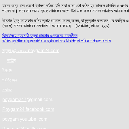
যাদের জন্য রাত জেগে ইবাদত কঠিন: যদি মাঝ রাতে ওঠা কঠিন হয় তাহলে মাগরিব ও এশ
পারেন না। তবে তার জন্য সুবহে সাদিকের আগে উঠা এবং ফজর নামাজ জামাতে আদায় কর
উসমান ইবনু আফফান রাদিয়াল্লাহু তাআলা আনহু বলেন, রাসূলুল্লাহ বলেছেন, যে ব্যক্তি
(নফল) নামাজ আদায়ের সমপরিমাণ সওয়াব রয়েছে। (তিরমিজি, হাদিস, ২২১)
Post
ঝিনাইদহে ব্যবসায়ী হত্যা মামলায় একজনের যাবজ্জীবন
অবিলম্বে গাজায় যুদ্ধবিরতির আহ্বান জানিয়ে নিরাপত্তা পরিষদে প্রস্তাব পাস
navigation
স্বত্ব @ ২০২২ poygam24.com
জাতী
য়
ইসলাম
প্রতিবেদন
মতামত
poygam247
@gmail.com.
Poygam24.facebook.com
poygam youtube
,com
Poygam24
Twitter
.com