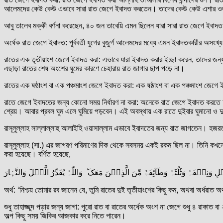
আলেমদের কেউ কেউ এভাবে সারা রাত জেগে ইবাদত করতেন। তাদের কেউ কেউ এশার 
আবু তালেব মক্কী বর্ণনা করেছেন, ৪০ জন তাবেয়ি এমন ছিলেন যারা সারা রাত জেগে 
অর্ধেক রাত জেগে ইবাদত: পূর্ববর্তী যুগের বুজুর্গ আলেমদের মধ্যে এমন ইবাদতকারীর অ
রাতের এক তৃতীয়াংশ জেগে ইবাদত করা: এভাবে যারা ইবাদত করার ইচ্ছা করেন, তাদের জন্য
এছাড়া রাতের শেষ অংশের ঘুমের কারণে চেহারায় রাত জাগার ছাপ পড়ে না।
রাতের এক ষষ্ঠাংশ বা এক পঞ্চমাংশ জেগে ইবাদত করা: এক ষষ্ঠাংশ বা এক পঞ্চমাংশ জেগ
রাতে জেগে ইবাদতের জন্য কোনো সময় নির্ধারণ না করা: অনেকে রাত জেগে ইবাদত করতে চা
শ্রেয়। আবার প্রবল ঘুম এলে ঘুমিয়ে পড়বেন। এই অবস্থায় এক রাতে দুইবার ঘুমানো ও
রাসূলুল্লাহ সাল্লাল্লাহু আলাইহি ওয়াসাল্লাম এভাবে ইবাদতের জন্য রাত জাগতেন। হজ
রাসূলুল্লাহ (সা.) এর জাগরণ পরিমাণের দিক থেকে সবসময় একই রকম ছিল না। তিনি কখনো 
করা হয়েছে। বর্ণিত হয়েছে,
 وَنِصۡفَہٗ وَثُلُثَہٗ وَطَآئِفَۃٌ مِّنَ الَّذِیۡنَ مَعَکَ ؕ وَاللّٰہُ یُقَدِّرُ الَّیۡلَ وَالنَّہَارَ
অর্থ: ‘নিশ্চয় তোমার রব জানেন যে, তুমি রাতের দুই তৃতীয়াংশের কিছু কম, অথবা অর্ধরা
শুধু তাহাজ্জুদ পড়ার জন্য জাগা: পুরো রাত বা রাতের অর্ধেক অংশ না জেগে শুধু ৪ রাকাত
অল্প কিছু সময় জিকির আজকার করে নিতে পারেন।