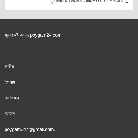
মুন্সিগঞ্জের সিরাজদিখানে সৌদি প্রবাসীর লাশ উদ্ধার
স্বত্ব @ ২০২২ poygam24.com
জাতী
য়
ইসলাম
প্রতিবেদন
মতামত
poygam247
@gmail.com.