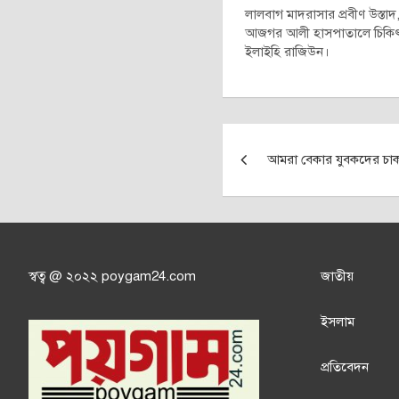
লালবাগ মাদরাসার প্রবীণ উস্তাদ
আজগর আলী হাসপাতালে চিকিৎসাধীন
ইলাইহি রাজিউন।
Post
আমরা বেকার যুবকদের চাক
navigation
স্বত্ব @ ২০২২ poygam24.com
জাতী
য়
ইসলাম
প্রতিবেদন