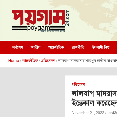
Skip
to
content
poygam24.com
poygam24.com
সর্বশেষ
জাতীয়
আন্তর্জাতিক
রাজনীতি
ইসলামী বিশ্ব
Home
আন্তর্জাতিক
প্রতিবেদন
লালবাগ মাদরাসার শায়খুল হাদীস মাওলান
প্রতিবেদন
লালবাগ মাদরাসা
ইন্তেকাল করেছে
November 21, 2022
test