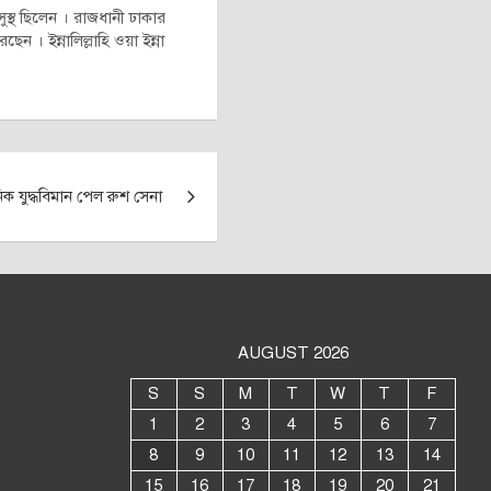
ুস্থ ছিলেন । রাজধানী ঢাকার
। ইন্নালিল্লাহি ওয়া ইন্না
িক যুদ্ধবিমান পেল রুশ সেনা
AUGUST 2026
S
S
M
T
W
T
F
1
2
3
4
5
6
7
8
9
10
11
12
13
14
15
16
17
18
19
20
21