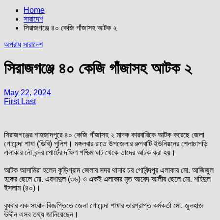
Home
সারাদেশ
সিরাজগঞ্জে ৪০ কেজি গাঁজাসহ আটক ২
অপরাধ
সারাদেশ
সিরাজগঞ্জে ৪০ কেজি গাঁজাসহ আটক ২
May 22, 2024
First Last
সিরাজগঞ্জের শাহজাদপুরে ৪০ কেজি গাঁজাসহ ২ মাদক কারবারিকে আটক করেছে জেলা
গোয়েন্দা শাখা (ডিবি) পুলিশ। মঙ্গলবার রাতে উপজেলার রুপবাটি ইউনিয়নের শেলাচাপড়ি
এলাকার নৌ বন্দর পোর্টের দক্ষিণ পশ্চিম ঘাট থেকে তাদের আটক করা হয়।
আটক আসামিরা হলেন কুড়িগ্রাম জেলার সদর থানার চর গোবিন্দপুর এলাকার মো. আজিজুল
হকের ছেলে মো. এরশাদুল (৩৬) ও একই এলাকার মৃত আবেদ আলীর ছেলে মো. শহিদুল
ইসলাম (৪০)।
বুধবার এক সংবাদ বিজ্ঞপ্তিতে জেলা গোয়েন্দা শাখার ভারপ্রাপ্ত কর্মকর্তা মো. জুলহাজ
উদ্দীন এসব তথ্য জানিয়েছেন।