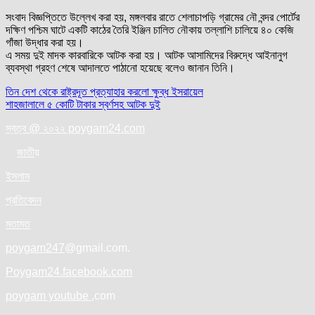
সংবাদ বিজ্ঞপ্তিতে উল্লেখ করা হয়, মঙ্গলবার রাতে শেলাচাপড়ি গ্রামের নৌ বন্দর পোর্টের
দক্ষিণ পশ্চিম ঘাটে একটি কাঠের তৈরি ইঞ্জিন চালিত নৌকায় তল্লাশি চালিয়ে ৪০ কেজি
গাঁজা উদ্ধার করা হয়।
এ সময় দুই মাদক কারবারিকে আটক করা হয়। আটক আসামিদের বিরুদ্ধে আইনানুগ
ব্যবস্থা গ্রহণ শেষে আদালতে পাঠানো হয়েছে বলেও জানান তিনি।
Post
তিন দেশ থেকে রাষ্ট্রদূত প্রত্যাহার করলো ক্ষুব্ধ ইসরায়েল
শাহজালালে ৫ কোটি টাকার স্বর্ণসহ আটক দুই
navigation
স্বত্ব @ ২০২২ poygam24.com
জাতী
য়
ইসলাম
প্রতিবেদন
মতামত
poygam247
@gmail.com.
Poygam24.facebook.com
poygam youtube
,com