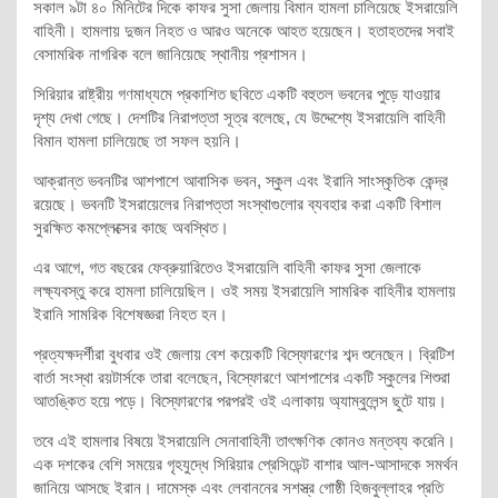
সকাল ৯টা ৪০ মিনিটের দিকে কাফর সুসা জেলায় বিমান হামলা চালিয়েছে ইসরায়েলি
বাহিনী। হামলায় দুজন নিহত ও আরও অনেকে আহত হয়েছেন। হতাহতদের সবাই
বেসামরিক নাগরিক বলে জানিয়েছে স্থানীয় প্রশাসন।
সিরিয়ার রাষ্ট্রীয় গণমাধ্যমে প্রকাশিত ছবিতে একটি বহুতল ভবনের পুড়ে যাওয়ার
দৃশ্য দেখা গেছে। দেশটির নিরাপত্তা সূত্র বলেছে, যে উদ্দেশ্যে ইসরায়েলি বাহিনী
বিমান হামলা চালিয়েছে তা সফল হয়নি।
আক্রান্ত ভবনটির আশপাশে আবাসিক ভবন, স্কুল এবং ইরানি সাংস্কৃতিক কেন্দ্র
রয়েছে। ভবনটি ইসরায়েলের নিরাপত্তা সংস্থাগুলোর ব্যবহার করা একটি বিশাল
সুরক্ষিত কমপ্লেক্সের কাছে অবস্থিত।
এর আগে, গত বছরের ফেব্রুয়ারিতেও ইসরায়েলি বাহিনী কাফর সুসা জেলাকে
লক্ষ্যবস্তু করে হামলা চালিয়েছিল। ওই সময় ইসরায়েলি সামরিক বাহিনীর হামলায়
ইরানি সামরিক বিশেষজ্ঞরা নিহত হন।
প্রত্যক্ষদর্শীরা বুধবার ওই জেলায় বেশ কয়েকটি বিস্ফোরণের শব্দ শুনেছেন। ব্রিটিশ
বার্তা সংস্থা রয়টার্সকে তারা বলেছেন, বিস্ফোরণে আশপাশের একটি স্কুলের শিশুরা
আতঙ্কিত হয়ে পড়ে। বিস্ফোরণের পরপরই ওই এলাকায় অ্যাম্বুলেন্স ছুটে যায়।
তবে এই হামলার বিষয়ে ইসরায়েলি সেনাবাহিনী তাৎক্ষণিক কোনও মন্তব্য করেনি।
এক দশকের বেশি সময়ের গৃহযুদ্ধে সিরিয়ার প্রেসিডেন্ট বাশার আল-আসাদকে সমর্থন
জানিয়ে আসছে ইরান। দামেস্ক এবং লেবাননের সশস্ত্র গোষ্ঠী হিজবুল্লাহর প্রতি