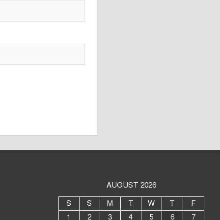
AUGUST 2026
S
S
M
T
W
T
F
1
2
3
4
5
6
7