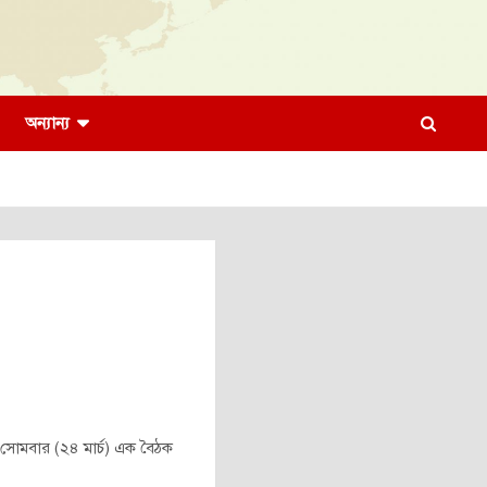
অন্যান্য
জ সোমবার (২৪ মার্চ) এক বৈঠক