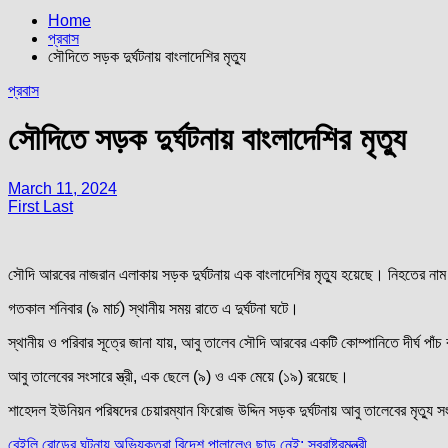
Home
প্রবাস
সৌদিতে সড়ক দুর্ঘটনায় বাংলাদেশির মৃত্যু
প্রবাস
সৌদিতে সড়ক দুর্ঘটনায় বাংলাদেশির মৃত্যু
March 11, 2024
First Last
সৌদি আরবের নাজরান এলাকায় সড়ক দুর্ঘটনায় এক বাংলাদেশির মৃত্যু হয়েছে। নিহতের নাম
গতকাল শনিবার (৯ মার্চ) স্থানীয় সময় রাতে এ দুর্ঘটনা ঘটে।
স্থানীয় ও পরিবার সূত্রে জানা যায়, আবু তালেব সৌদি আরবের একটি কোম্পানিতে দীর্ঘ প
আবু তালেবের সংসারে স্ত্রী, এক ছেলে (৯) ও এক মেয়ে (১৯) রয়েছে।
শাহেদল ইউনিয়ন পরিষদের চেয়ারম্যান ফিরোজ উদ্দিন সড়ক দুর্ঘটনায় আবু তালেবের মৃত্যু 
বেইলি রোডের ঘটনায় অভিযুক্তরা বিদেশ পালালেও ছাড় নেই: স্বরাষ্ট্রমন্ত্রী