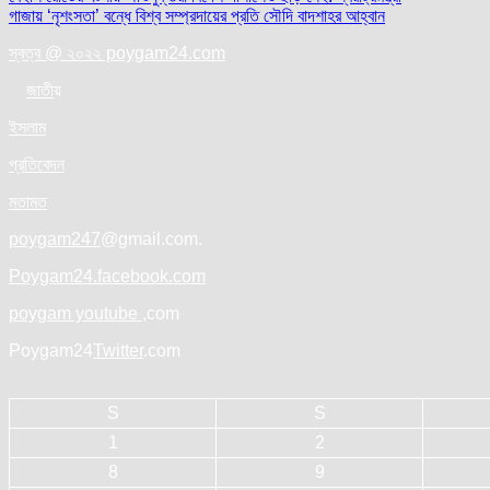
Post
গাজায় ‘নৃশংসতা’ বন্ধে বিশ্ব সম্প্রদায়ের প্রতি সৌদি বাদশাহর আহ্বান
navigation
স্বত্ব @ ২০২২ poygam24.com
জাতী
য়
ইসলাম
প্রতিবেদন
মতামত
poygam247
@gmail.com.
Poygam24.facebook.com
poygam youtube
,com
Poygam24
Twitter
.com
S
S
1
2
8
9