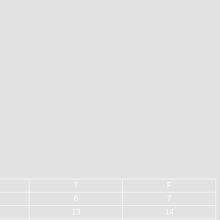
T
F
6
7
13
14