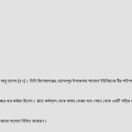
 আবু তালেব (৪৭)। তিনি কিশোরগঞ্জের হোসেনপুর উপজেলার শাহেদল ইউনিয়নের বীর পাইশকা পূ
াঁচ বছর ধরে কর্মরত ছিলেন। রাতে কর্মস্থল থেকে বাসায় ফেরার পথে পেছন থেকে একটি গাড়ির
সংবাদের সত্যতা নিশ্চিত করেছেন।