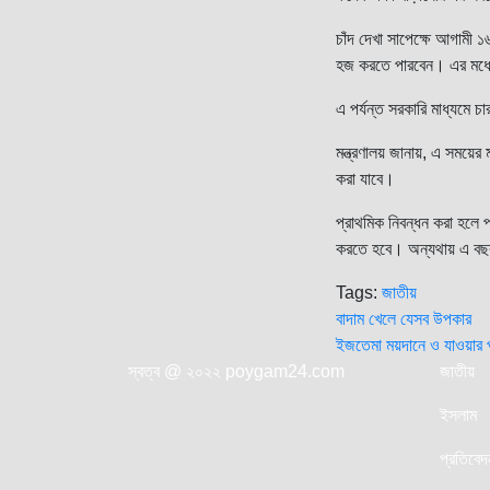
চাঁদ দেখা সাপেক্ষে আগামী
হজ করতে পারবেন। এর মধ্য
এ পর্যন্ত সরকারি মাধ্যমে
মন্ত্রণালয় জানায়, এ সময়ের
করা যাবে।
প্রাথমিক নিবন্ধন করা হলে প
করতে হবে। অন্যথায় এ বছর 
Tags:
জাতীয়
Post
বাদাম খেলে যেসব উপকার
ইজতেমা ময়দানে ও যাওয়ার প
navigatio
স্বত্ব @ ২০২২ poygam24.com
জাতী
য়
ইসলাম
প্রতিবেদ