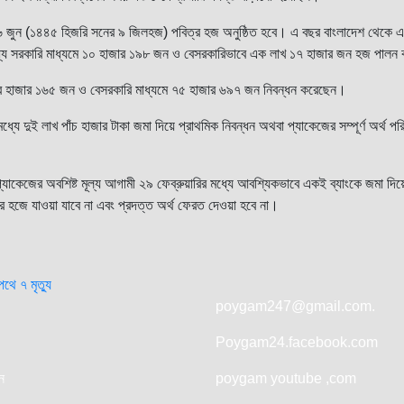
 ১৬ জুন (১৪৪৫ হিজরি সনের ৯ জিলহজ) পবিত্র হজ অনুষ্ঠিত হবে। এ বছর বাংলাদেশ থেকে
ে সরকারি মাধ্যমে ১০ হাজার ১৯৮ জন ও বেসরকারিভাবে এক লাখ ১৭ হাজার জন হজ পালন
 চার হাজার ১৬৫ জন ও বেসরকারি মাধ্যমে ৭৫ হাজার ৬৯৭ জন নিবন্ধন করেছেন।
 মধ্যে দুই লাখ পাঁচ হাজার টাকা জমা দিয়ে প্রাথমিক নিবন্ধন অথবা প্যাকেজের সম্পূর্ণ অর্থ প
্যাকেজের অবশিষ্ট মূল্য আগামী ২৯ ফেব্রুয়ারির মধ্যে আবশ্যিকভাবে একই ব্যাংকে জমা দিয়ে 
হজে যাওয়া যাবে না এবং প্রদত্ত অর্থ ফেরত দেওয়া হবে না।
থে ৭ মৃত্যু
n
poygam247
@gmail.com.
Poygam24.facebook.com
ন
poygam youtube
,com