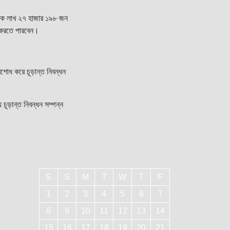
 এক লাখ ২৭ হাজার ১৯৮ জন
 করতে পারবেন।
রিশোধ করে চূড়ান্ত নিবন্ধন
চূড়ান্ত নিবন্ধন সম্পন্ন
S
S
M
T
W
T
F
1
2
3
4
5
6
7
8
9
10
11
12
13
14
15
16
17
18
19
20
21