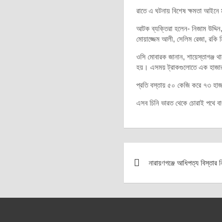
রাতে এ ঘটনায় বিশেষ ক্ষমতা আইনে ম
আটক ব্যক্তিরা হলেন- নিজাম উদ্দি
মোয়াজ্জেম আলী, সেলিম রেজা, রকি 
ওসি মোবারক জানান, শায়েস্তাগঞ্জ থা
হয়। এসময় ট্রাকগুলোতে এক হাজা
প্রতি বস্তায় ৫০ কেজি করে ৭৩ হাজা
এসব চিনি ভারত থেকে চোরাই পথে বা
Post
নারায়ণগঞ্জে আধিপত্য বিস্তার ন
navigation