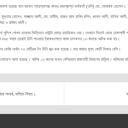
ামলা হয়েছে বলে জানান শায়েস্তাগঞ্জ থানার ভারপ্রাপ্ত কর্মকর্তা (ওসি) মো. মোবারক হোসেন।
ন, মুক্তার হোসেন, সাজ্জাত আলী, মো. তামীম, হারুন আল হাবিব রশিদ, রুবেল আলী, হানিফ 
মিয়া ও রাজিব আলী।
না পুলিশ গোপন তথ্যের ভিত্তিতে দেউন্দি মোড়ে ব্যারিকেড দেয়। সেখানে সিলেট থেকে ঢাকাগামী পা
র ৪৬৫ বস্তা চোরাই চিনি পাওয়ায় ট্রাকগুলোতে থাকা চালকসহ ১৩ জনকে আটক করা হয়।
র কেজি অর্থাৎ ৭৩ মেট্রিক টন চিনি জব্দ করা হয়েছে। যার বাজার মূল্য কোটি টাকার বেশি।
ংলাদেশে আনা হয়েছে। আটক ১৩ জনের মধ্যে বেশিরভাগ রাজশাহী বিভাগের বাসিন্দা। বাকিদের বা
িয়ে সংঘর্ষ, গুলিতে নিহত ১
ন