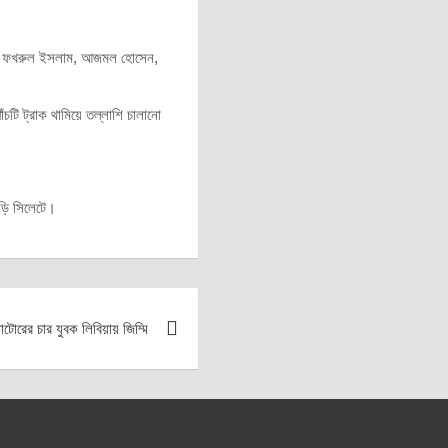
আলী, ফখরুল ইসলাম, আজমল হোসেন,
ঁচটি ট্রাক থামিয়ে তল্লাশি চালানো
ড়ি সিলেটে।
াটোরের চার যুবক লিবিয়ায় জিম্মি