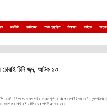
দেশ
অর্থনীতি
প্রতিবেদন
তথ্য প্রযুক্তি
শিক্ষাঙ্গন
সাহিত্য
অন্যান
ার চোরাই চিনি জব্দ, আটক ১৩
্রিক টন চোরাই চিনিসহ ১৩ জনকে আটক করেছে পুলিশ। যার দাম কোটি টাকার বেশি। বৃহস্পতিবার (৬
মহাসড়কে চেকপোস্ট বসিয়ে চিনির এ চালানটি জব্দ করা হয়।