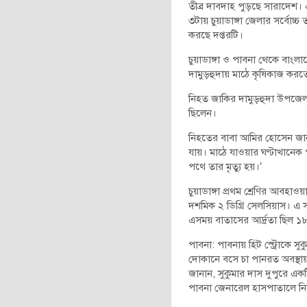
তীব্র দাবদাহ পুড়ছে সারাদেশ। এ
৩টায় চুয়াডাঙ্গা জেলার সর্বোচ
করছে দপ্তরটি।
চুয়াডাঙ্গা ও পাবনা থেকে বাংলা
দামুড়হুদায় মাঠে কৃষিকাজ করতে
নিহত জাকির দামুড়হুদা উপজেলার
ছিলেন।
নিহতের বাবা আমির হোসেন জানা
যায়। মাঠে যাওয়ার ঘণ্টাখানেক 
পথে তার মৃত্যু হয়।’
চুয়াডাঙ্গা প্রথম শ্রেণির আবহাও
দশমিক ২ ডিগ্রি সেলসিয়াস। এ স
এসময় বাতাসের আর্দ্রতা ছিল ১৮
পাবনা: পাবনায় হিট স্ট্রোকে
দোকানে বসে চা পানরত অবস্থায় স্
জানান, সুকুমার দাস দুপুরে এ
পাবনা জেনারেল হাসপাতালে নিয