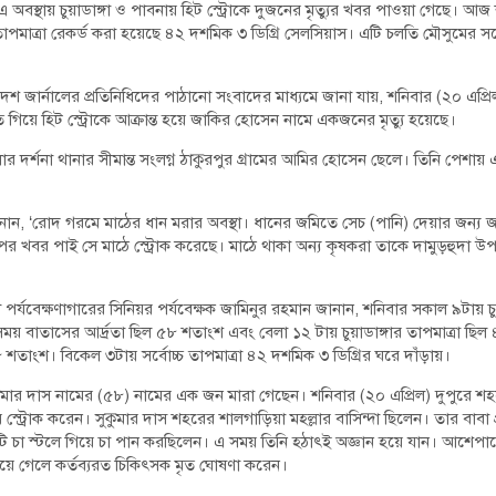
 অবস্থায় চুয়াডাঙ্গা ও পাবনায় হিট স্ট্রোকে দুজনের মৃত্যুর খবর পাওয়া গেছে। আ
্চ তাপমাত্রা রেকর্ড করা হয়েছে ৪২ দশমিক ৩ ডিগ্রি সেলসিয়াস। এটি চলতি মৌসুমের সর
দেশ জার্নালের প্রতিনিধিদের পাঠানো সংবাদের মাধ্যমে জানা যায়, শনিবার (২০ এপ্রিল
 গিয়ে হিট স্ট্রোকে আক্রান্ত হয়ে জাকির হোসেন নামে একজনের মৃত্যু হয়েছে।
 দর্শনা থানার সীমান্ত সংলগ্ন ঠাকুরপুর গ্রামের আমির হোসেন ছেলে। তিনি পেশায় এক
ন, ‌‘রোদ গরমে মাঠের ধান মরার অবস্থা। ধানের জমিতে সেচ (পানি) দেয়ার জন্য
পর খবর পাই সে মাঠে স্ট্রোক করেছে। মাঠে থাকা অন্য কৃষকরা তাকে দামুড়হুদা উপজেলা 
য়া পর্যবেক্ষণাগারের সিনিয়র পর্যবেক্ষক জামিনুর রহমান জানান, শনিবার সকাল ৯টায় চু
ময় বাতাসের আর্দ্রতা ছিল ৫৮ শতাংশ এবং বেলা ১২ টায় চুয়াডাঙ্গার তাপমাত্রা ছিল
 শতাংশ। বিকেল ৩টায় সর্বোচ্চ তাপমাত্রা ৪২ দশমিক ৩ ডিগ্রির ঘরে দাঁড়ায়।
 সুকুমার দাস নামের (৫৮) নামের এক জন মারা গেছেন। শনিবার (২০ এপ্রিল) দুপুরে
ট্রোক করেন। সুকুমার দাস শহরের শালগাড়িয়া মহল্লার বাসিন্দা ছিলেন। তার বাবা প্রয়াত
কটি চা স্টলে গিয়ে চা পান করছিলেন। এ সময় তিনি হঠাৎই অজ্ঞান হয়ে যান। আশে
়ে গেলে কর্তব্যরত চিকিৎসক মৃত ঘোষণা করেন।