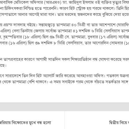
াসিক মেডিকেল অফিসার (আরএমও) ডা. জাহিদুল ইসলাম ওই ব্যক্তির মৃত্যুর বিষয়ট
কিনা চিকিৎসকরা নিশ্চিত হতে পারেননি। কারণ হিট স্ট্রোক হয় গরমে থাকলে। তিনি
াসপাতালে আনার আগেই মারা যান। তার মরদেহ স্বজনদের কাছে বুঝিয়ে দেয়া হয়ে
নায় প্রচন্ড দাবদাহ বইছে। সপ্তাহজুড়ে তাপমাত্রা ৪০ ডিগ্রী বা তার আশেপাশে ঘোর
এপ্রিল) বেলা তিনটায় জেলায় সর্বোচ্চ তাপমাত্রা ৪১ দশমিক ৬ ডিগ্রি সেলসিয়াস তাপম
স, বৃহস্পতিবার (১৮ এপ্রিল) ছিল ৩৯ ডিগ্রী সে. তাপমাত্রা, বুধবার (১৭ এপ্রিল) সর্বোচ
্গলবার (১৬ এপ্রিল) ছিল ৩৯ দশমিক ৮ ডিগ্রি সেলসিয়াস, তার আগেরদিন সোমবার (
 তাপপ্রবাহের কারণে আগামী সাতদিন সকল শিক্ষাপ্রতিষ্ঠান বন্ধ ঘোষণা করেছে স
েছে।
ণে সারাদেশে তিন দিন হিট অ্যালার্ট জারি করেছে আবহাওয়া অফিস। গতকাল শুক্রবা
েকে তাপমাত্রা বেশি থাকবে। এ সময় সবাইকে গরম থেকে বাঁচতে সতর্কতার সঙ্গে চ
িয়ায় বিক্ষোভের মুখে বন্ধ হলো
দ্বিতীয় বিয