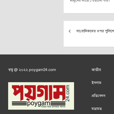
মানুষের কাছে পৌঁছানো যায়।
Post
সাংবাদিকদের ওপর পুলিশ
navigation
স্বত্ব @ ২০২২ poygam24.com
জাতী
য়
ইসলাম
প্রতিবেদন
মতামত