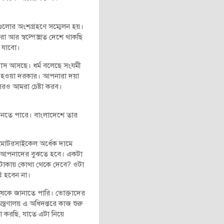
দেশগুলোর অংশগ্রহণে সম্মেলন হয়।
া আর স্বল্পোন্নত দেশে থাকছি
ে যাবো।
মাস আসছে। ধর্ম বলেছে সংযমী
ী হওয়া দরকার। আপনারা দয়া
পরও আমরা চেষ্টা করব।
 কিনতে পারে। বাংলাদেশে তার
টি মোটরসাইকেল অর্ধেক দামে
টা আপনাদের বুঝতে হবে। একটা
 টাকায় কোথা থেকে দেবে? ওটা
্ট হবেন না।
নুষকে জানাতে পারি। ভোক্তাদের
রণালয় এ অধিদপ্তরে কাজ শুরু
া করছি, যাতে এটা নিয়ে