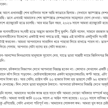
করেন।
সপ্তাহ আগে প্রধানমন্ত্রী শেখ হাসিনার সঙ্গে আমি কাতারে ছিলাম। সেখানে স্বল্পোন্নত 
 আছি। তবে এবারই আমাদের শেষ স্বল্পোন্নত দেশগুলোর সম্মেলনে যোগ দেওয়া। আমর
েশে গ্র্যাজুয়েট হতে চলেছি। আর মাত্র তিন বছর, ২০২৬ সালে আমরা গ্র্যাজুয়েট হয়
্যবসায়ীদের সংযমী হতে আহ্বান জানান টিপু মুনশি। তিনি বলেন, সামনে রমজান 
ব্যবসায়ীদের উদ্দেশ্যে একটাই কথা বলতে চাই, অন্তত এই মাসটায় একটুখানি সংযম
 সেটাই করবেন। আমরা আপনাদের সারাদিন ধরে পাহারা দিয়ে রাখতে পারব না। তার
দিয়ে গেলাম, আপনার যেটা ন্যায্য হয় সেটা করবেন।
ব-আনন্দের দিনগুলোয় মানুষকে সুযোগ দেয়, যাতে তারা সাশ্রয়ী দামে জিনিসপত্র
তিনি।
ন্ত্রী বলেন, চটকদার বিজ্ঞাপন দেখে আপনারা বিভ্রান্ত হবেন না। কোথাও দেখলেন এক
খানে ঝাঁপ দিয়ে পড়লেন। মোটরসাইকেলের একটা ম্যানুফ্যাকচারিং কস্ট আছে, এ
াখ টাকা হয়। আর সেলিং প্রাইস যদি ২০ হাজার টাকা হয় তাহলে সেটি ৬০ হাজার
 দেখাচ্ছে। দিন শেষে তারা মানুষকে ঠকাবে। আপনারা চটকদার বিজ্ঞপ্তি দেখে আকৃষ
তিনি বলেন, আমাদের অর্ধেক কাজ হয়ে যাবে যদি আমরা ভোক্তা অধিকার সম্পর্কে মা
পারি। আমরা সবাই জানি ২০০৯ সালে এ আইন পাশ হয়েছে। ২০১০ সালে বাণিজ্য মন্ত্
 এগিয়েছি, সেটা এখনো পরিপূর্ণ নয়। আমাদের লোকবল কম। আমরা খুব করে চেষ্ট