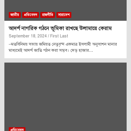
জাতীয়
প্রতিবেদন
রাজনীতি
সারাদেশ
আদর্শ নাগরিক গঠনে ভূমিকা রাখছে উলামায়ে কেরাম
September 18, 2024
First Last
–মতবিনিময় সভায় জমিয়ত নেতৃবৃন্দ একমাত্র ইসলামী অনুসাশন মানার
মাধ্যমেই আদর্শ জাতি গঠন করা সম্ভব। দেড় হাজার…
প্রতিবেদন