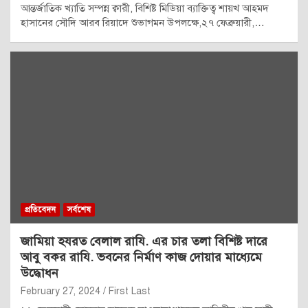
আন্তর্জাতিক খ্যাতি সম্পন্ন ক্বারী, বিশিষ্ট মিডিয়া ব্যাক্তিত্ব শায়খ আহমদ
হাসানের সৌদি আরব রিয়াদে শুভাগমন উপলক্ষে,২৭ ফেব্রুয়ারী,…
প্রতিবেদন
সর্বশেষ
জামিয়া হযরত বেলাল রাযি. এর চার তলা বিশিষ্ট দারে
আবু বকর রাযি. ভবনের নির্মাণ কাজ দোয়ার মাধ্যেমে
উদ্ধোধন
February 27, 2024
First Last