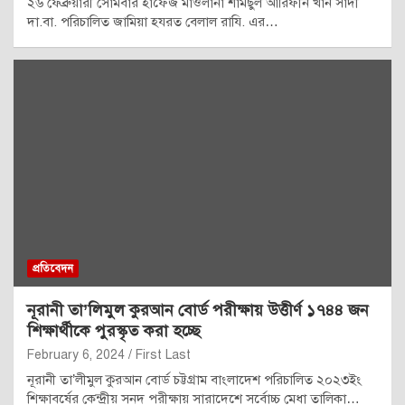
২৬ ফেব্রুয়ারী সোমবার হাফেজ মাওলানা শামছুল আরিফীন খান সাদী
দা.বা. পরিচালিত জামিয়া হযরত বেলাল রাযি. এর…
প্রতিবেদন
নূরানী তা’লিমুল কুরআন বোর্ড পরীক্ষায় উত্তীর্ণ ১৭৪৪ জন
শিক্ষার্থীকে পুরস্কৃত করা হচ্ছে
February 6, 2024
First Last
নূরানী তা’লীমুল কুরআন বোর্ড চট্টগ্রাম বাংলাদেশ পরিচালিত ২০২৩ইং
শিক্ষাবর্ষের কেন্দ্রীয় সনদ পরীক্ষায় সারাদেশে সর্বোচ্চ মেধা তালিকা…