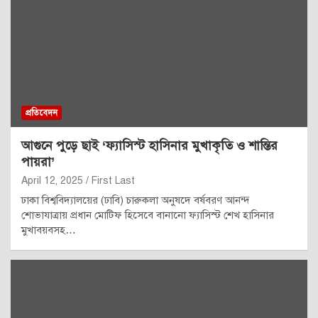
প্রতিবেদন
আগুনে পুড়ে ছাই ‘ফ্যাসিস্ট হাসিনার মুখাকৃতি ও শান্তির
পায়রা’
April 12, 2025
First Last
ঢাকা বিশ্ববিদ্যালয়ের (ঢাবি) চারুকলা অনুষদে বর্ষবরণ আনন্দ
শোভাযাত্রায় প্রধান মোটিফ হিসেবে বানানো ফ্যাসিস্ট শেখ হাসিনার
মুখাবয়বসহ…