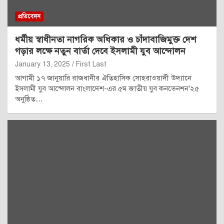
প্রতিবেদন
ধর্মীয় স্বাধীনতা নাগরিক অধিকার ও চাঁদাবাজিমুক্ত দেশ
গড়ার লক্ষে নতুন বার্তা দেবে ইসলামী যুব আন্দোলন
January 13, 2025
First Last
আগামী ১৭ জানুয়ারি রাজধানীর ঐতিহাসিক সোহরাওয়ার্দী উদ্যানে
ইসলামী যুব আন্দোলন বাংলাদেশ-এর ৫ম জাতীয় যুব কনভেনশন’২৫
অনুষ্ঠিত…