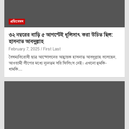
প্রতিবেদন
৩২ নম্বরের বাড়ি ৫ আগস্টেই ধূলিসাৎ করা উচিত ছিল:
হাসনাত আবদুল্লাহ
February 7, 2025
First Last
বৈষম্যবিরোধী ছাত্র আন্দোলনের আহ্বায়ক হাসনাত আবদুল্লাহ বলেছেন,
আওয়ামী লীগের মধ্যে ন্যূনতম সরি ফিলিংস নেই। এখনো হুমকি-
ধামকি…