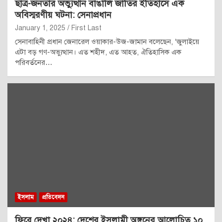
ছাত্র-জনতার অভ্যুত্থান বাঙালি জাতির ইতিহাসে এক
অবিস্মরণীয় ঘটনা: সেনাপ্রধান
January 1, 2025
First Last
সেনাবাহিনী প্রধান জেনারেল ওয়াকার-উজ-জামান বলেছেন, ‘জুলাইয়ে
এটা বড় গণ-অভ্যুত্থান। এত শহীদ, এত আহত, ঐতিহাসিক এক
পরিবর্তনের…
ইসলাম
প্রতিবেদন
ফিরে দেখা ২০২৪: দেশের ইসলামী অঙ্গনের আলোচিত ১০