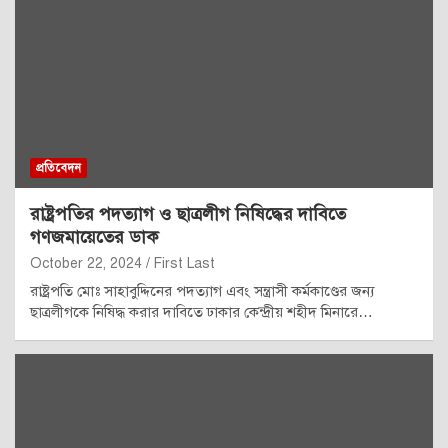
প্রতিবেদন
রাষ্ট্রপতির পদত্যাগ ও ছাত্রলীগ নিষিদ্ধের দাবিতে
গণজমায়েতের ডাক
October 22, 2024
First Last
রাষ্ট্রপতি মোঃ সাহাবুদ্দিনের পদত্যাগ এবং সন্ত্রাসী কর্মকাণ্ডের জন্য
ছাত্রলীগকে নিষিদ্ধ করার দাবিতে ঢাকার কেন্দ্রীয় শহীদ মিনারে…