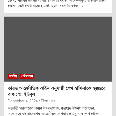
১৯৭১ সালের বাংলাদেশের স্বাধীনতা যুদ্ধের সঠিক-প্রকৃত ইতিহাস লেখা
হয়নি। যেটা লেখা হয়েছে সেটা হলো সরকারি ভাষ্য,…
জাতীয়
প্রতিবেদন
ভারত আন্তর্জাতিক আইন অনুযায়ী শেখ হাসিনাকে হস্তান্তরে
বাধ্য: ড. ইউনূস
December 4, 2024
First Last
অন্তর্বর্তী সরকারের প্রধান উপদেষ্টা ড. মুহাম্মদ ইউনূস বলেছেন,
অক্টোবরে বাংলাদেশের আন্তর্জাতিক অপরাধ ট্রাইব্যুনাল শেখ হাসিনা