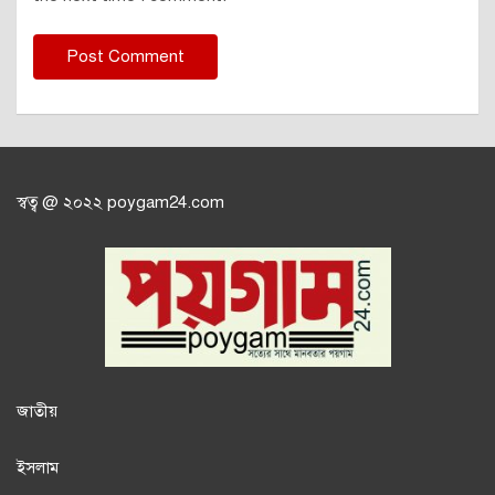
স্বত্ব @ ২০২২ poygam24.com
জাতী
য়
ইসলাম