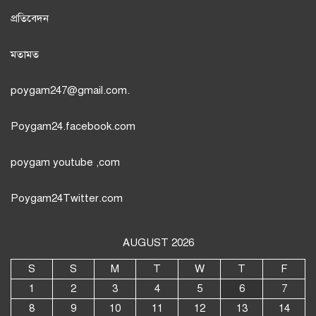
প্রতিবেদন
মতামত
poygam247
@gmail.com.
Poygam24.facebook.com
poygam youtube
,com
Poygam24
Twitter
.com
AUGUST 2026
S
S
M
T
W
T
F
1
2
3
4
5
6
7
8
9
10
11
12
13
14