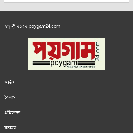
স্বত্ব @ ২০২২ poygam24.com
জাতী
য়
ইসলাম
প্রতিবেদন
মতামত