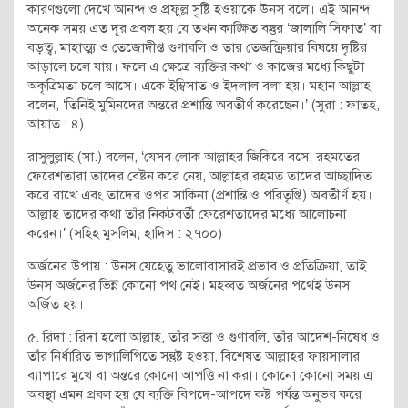
কারণগুলো দেখে আনন্দ ও প্রফুল্ল সৃষ্টি হওয়াকে উনস বলে। এই আনন্দ
অনেক সময় এত দূর প্রবল হয় যে তখন কাঙ্ক্ষিত বস্তুর ‘জালালি সিফাত’ বা
বড়ত্ব, মাহাত্ম্য ও তেজোদীপ্ত গুণাবলি ও তার তেজস্ক্রিয়ার বিষয়ে দৃষ্টির
আড়ালে চলে যায়। ফলে এ ক্ষেত্রে ব্যক্তির কথা ও কাজের মধ্যে কিছুটা
অকৃত্রিমতা চলে আসে। একে ইম্বিসাত ও ইদলাল বলা হয়। মহান আল্লাহ
বলেন, ‘তিনিই মুমিনদের অন্তরে প্রশান্তি অবতীর্ণ করেছেন।’ (সুরা : ফাতহ,
আয়াত : ৪)
রাসুলুল্লাহ (সা.) বলেন, ‘যেসব লোক আল্লাহর জিকিরে বসে, রহমতের
ফেরেশতারা তাদের বেষ্টন করে নেয়, আল্লাহর রহমত তাদের আচ্ছাদিত
করে রাখে এবং তাদের ওপর সাকিনা (প্রশান্তি ও পরিতৃপ্তি) অবতীর্ণ হয়।
আল্লাহ তাদের কথা তাঁর নিকটবর্তী ফেরেশতাদের মধ্যে আলোচনা
করেন।’ (সহিহ মুসলিম, হাদিস : ২৭০০)
অর্জনের উপায় : উনস যেহেতু ভালোবাসারই প্রভাব ও প্রতিক্রিয়া, তাই
উনস অর্জনের ভিন্ন কোনো পথ নেই। মহব্বত অর্জনের পথেই উনস
অর্জিত হয়।
৫. রিদা : রিদা হলো আল্লাহ, তাঁর সত্তা ও গুণাবলি, তাঁর আদেশ-নিষেধ ও
তাঁর নির্ধারিত ভাগ্যলিপিতে সন্তুষ্ট হওয়া, বিশেষত আল্লাহর ফায়সালার
ব্যাপারে মুখে বা অন্তরে কোনো আপত্তি না করা। কোনো কোনো সময় এ
অবস্থা এমন প্রবল হয় যে ব্যক্তি বিপদে-আপদে কষ্ট পর্যন্ত অনুভব করে