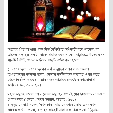
আল্লাহর প্রিয় বান্দারা এমন কিছু বৈশিষ্ট্যের অধিকারী হয়ে থাকেন, যা
তাঁদের আল্লাহর নৈকট্য লাভে সাহায্য করে থাকে। আল্লাহপ্রেমীদের এমন
সাতটি বৈশিষ্ট্য ও তা অর্জনের পদ্ধতি বর্ণনা করা হলো—
১. তাওয়াক্কুল : তাওয়াক্কুলের অর্থ আল্লাহর ওপর ভরসা করা।
তাওয়াক্কুলের মর্মকথা হলো, একমাত্র কর্মনির্বাহক আল্লাহর ওপর অন্তর
থেকে নির্ভরশীল হওয়া। তাওয়াক্কুল আল্লাহর নৈকট্য ও ভালোবাসা
অর্জনের অন্যতম মাধ্যম।
মহান আল্লাহ বলেন, ‘আর কেবল আল্লাহর ওপরই যেন ঈমানদাররা ভরসা
পোষণ করে।’ (সুরা : আলে ইমরান, আয়াত : ১৬০)
রাসুলুল্লাহ (সা.) বলেন, ‘যখন চাও, আল্লাহর কাছেই চাও এবং যখন
সাহায্য প্রার্থনা করো, আল্লাহর কাছেই সাহায্য প্রার্থনা করো।’ (সুনানে