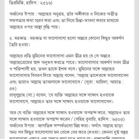
তিরমিজি, হাদিস : ২৫১৬)
অর্জনের উপায় : আল্লাহর অনুগ্রহ, তাঁর অঙ্গীকার ও নিজের অতীত
সফলতার কথা স্মরণ করা এবং তা নিয়ে চিন্তা-ভাবনা করার মাধ্যমে
আল্লাহর ওপর আস্থা বৃদ্ধি পায়।
২. মহব্বত : মহব্বত বা ভালোবাসা হলো অন্তরে কোনো কিছুর আকর্ষণ
তৈরি হওয়া।
আল্লাহর প্রতি মুমিনের ভালোবাসা এমন তীব্র হয় যে সে অন্তরে
আল্লাহপ্রেমের স্বাদ অনুভব করতে পারে। ভালোবাসার আকর্ষণ যখন তীব্র
ও শক্তিশালী হয়, তখন তাকে ইশক বলে। মুমিনের সঙ্গে আল্লাহর
ভালোবাসার বিবরণ দিয়ে আল্লাহ বলেন, ‘আল্লাহ তাদেরকে ভালোবাসেন
এবং তারাও আল্লাহ তাআলাকে ভালোবাসে।’ (সুরা : মায়িদা, আয়াত :
৫৪)
রাসুলুল্লাহ (সা.) বলেন, ‘যে ব্যক্তি আল্লাহর সঙ্গে সাক্ষাৎ হওয়াকে
ভালোবাসে, আল্লাহও তার সঙ্গে সাক্ষাৎ হওয়াকে ভালোবাসেন।
আর যে ব্যক্তি আল্লাহর সঙ্গে সাক্ষাৎ হওয়াকে অপছন্দ করে, আল্লাহও তার
সঙ্গে সাক্ষাৎ হওয়াকে অপছন্দ করেন।’ (সহিহ বুখারি, হাদিস : ৬৫০৫)
অর্জনের উপায় : জাগতিক সম্পর্কগুলো ছিন্ন করা। অর্থাৎ আল্লাহ ছাড়া
অন্য সব কিছুর ভালোবাসা মন থেকে বের করে দেওয়া। কেননা দুই বস্তুর
ভালোবাসা একত্রে এক অন্তরে জমা হতে পারে না। পাশাপাশি আল্লাহর