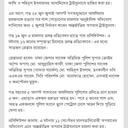
কাফি ও শহিদুল ইসলামসহ আসামিদের ট্রাইব্যুনালে হাজির করা হয়।
এর আগে, গত ২৪ জুন জুলাই-আগস্ট গণঅভ্যুত্থানে আশুলিয়ায়
ছয়জনকে হত্যার পর লাশ পোড়ানোর মামলার আনুষ্ঠানিক অভিযোগ
দাখিলের জন্য ২ জুলাই নির্ধারণ করেন আন্তর্জাতিক অপরাধ ট্রাইব্যুনাল।
গত ১৯ জুন এ মামলার তদন্ত প্রতিবেদন হাতে পায় প্রসিকিউশন। এ
ঘটনায় ১৬ জনের সম্পৃক্ততা মিলেছে তদন্ত প্রতিবেদনে। এর মধ্যে
সাতজন গ্রেপ্তার রয়েছেন।
গ্রেপ্তাররা হলেন- ঢাকা জেলার সাবেক অতিরিক্ত পুলিশ সুপার (ক্রাইম
অ্যান্ড অপস) মো. আব্দুল্লাহিল কাফী, ঢাকা জেলা পুলিশের সাবেক
অতিরিক্ত সুপার (সাভার সার্কেল) মো. শাহিদুল ইসলাম, তৎকালীন ওসি
এএফএম সায়েদ, ডিবি পরিদর্শক মো. আরাফাত হোসেন, এসআই মালেক
ও কনস্টেবল মুকুল।
গত বছরের ৫ আগস্ট সাভারের আশুলিয়ায় পুলিশের গুলিতে প্রাণ হারান
৫ জন। এছাড়াও একজন গুরুতর আহত হন। পরে ৫ জনের লাশ এবং
আহত একজনকে পুলিশ ভ্যানে তুলে পেট্রোল ঢেলে আগুন দিয়ে পুড়িয়ে
ফেলা হয়।
প্রসিকিউশন জানায়, এ ঘটনায় ১১ সেপ্টেম্বর মানবতাবিরোধী অপরাধের
অভিযোগ এনে আন্তর্জাতিক অপরাধ ট্রাইব্যুনালে মামলা করা হয়।