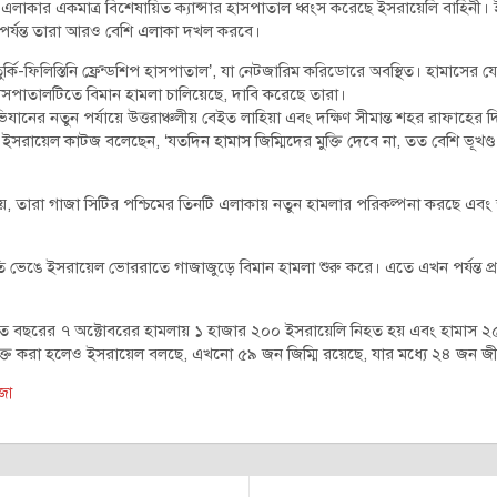
বস্ত এলাকার একমাত্র বিশেষায়িত ক্যান্সার হাসপাতাল ধ্বংস করেছে ইসরায়েলি বাহিনী
েয়া পর্যন্ত তারা আরও বেশি এলাকা দখল করবে।
র্কি-ফিলিস্তিনি ফ্রেন্ডশিপ হাসপাতাল’, যা নেটজারিম করিডোরে অবস্থিত। হামাসের যো
সপাতালটিতে বিমান হামলা চালিয়েছে, দাবি করেছে তারা।
নের নতুন পর্যায়ে উত্তরাঞ্চলীয় বেইত লাহিয়া এবং দক্ষিণ সীমান্ত শহর রাফাহের
ত্রী ইসরায়েল কাটজ বলেছেন, ‘যতদিন হামাস জিম্মিদের মুক্তি দেবে না, তত বেশি ভূখণ্ড
য়, তারা গাজা সিটির পশ্চিমের তিনটি এলাকায় নতুন হামলার পরিকল্পনা করছে এবং 
িরতি ভেঙে ইসরায়েল ভোররাতে গাজাজুড়ে বিমান হামলা শুরু করে। এতে এখন পর্যন্ত প্র
গত বছরের ৭ অক্টোবরের হামলায় ১ হাজার ২০০ ইসরায়েলি নিহত হয় এবং হামাস ২
মুক্ত করা হলেও ইসরায়েল বলছে, এখনো ৫৯ জন জিম্মি রয়েছে, যার মধ্যে ২৪ জন জী
জা