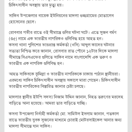
চিকিৎসাধীন অবস্থায় তার মৃত্যু হয়।
সাকিব উপজেলার বায়েক ইউনিয়নের মাদলা গুচ্ছগ্রামের মোতালেব
হোসেনের ছেলে।
রোববার গভীর রাতে ওই সীমান্তে গুলির ঘটনা ঘটে। এতে সুজন বর্মণ
(৩৫) নামে এক ভারতীয় নাগরিকও গুলিবিদ্ধ হয়ে আহত হন।
কসবা থানা পুলিশের ভারপ্রাপ্ত কর্মকর্তা (ওসি) আব্দুল কাদের ঘটনার
সত্যতা নিশ্চিত করে জানান, রোববার রাত পৌনে ১২টার দিকে মাদলা
সীমান্তে বিএসএফের গুলিতে সাকিব নামে বাংলাদেশি এক তরুণ ও
ভারতীয় এক নাগরিক গুলিবিদ্ধ হন।
আহত সাকিবকে কুমিল্লা ও ভারতীয় নাগরিককে ঢাকায় পাঠান স্থানীয়রা।
এরমধ্যে সাকিব চিকিৎসাধীন অবস্থায় সকালে মারা গেছেন। চিকিৎসাধীন
ভারতীয় নাগরিকের বিস্তারিত জানার চেষ্টা চলছে।
মাদলার স্থানীয় ইউপি সদস্য নিজাম উদ্দিন জানান, নিহত তরুণের মরদেহ
বাড়িতে আনা হয়েছে। আমরা তার বাড়িতে যাচ্ছি।
কসবা উপজেলা নির্বাহী কর্মকর্তা মো. সামিউল ইসলাম জানান, গতকাল
রাতে ভারতীয় যুবক সুজনের মাধ্যমে চোরাই মোটরসাইকেল আনার জন্য
মাদলা সীমান্তে যান সাকিব।