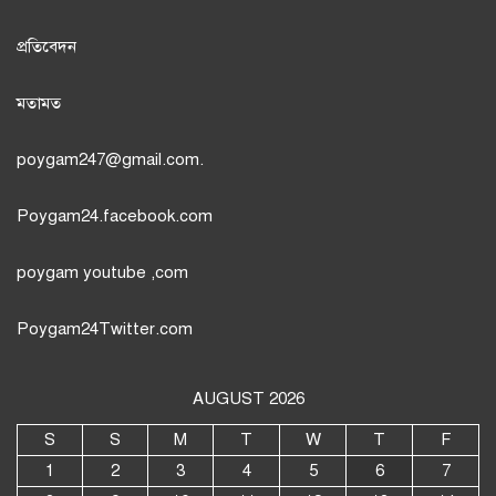
প্রতিবেদন
মতামত
poygam247
@gmail.com.
Poygam24.facebook.com
poygam youtube
,com
Poygam24
Twitter
.com
AUGUST 2026
S
S
M
T
W
T
F
1
2
3
4
5
6
7