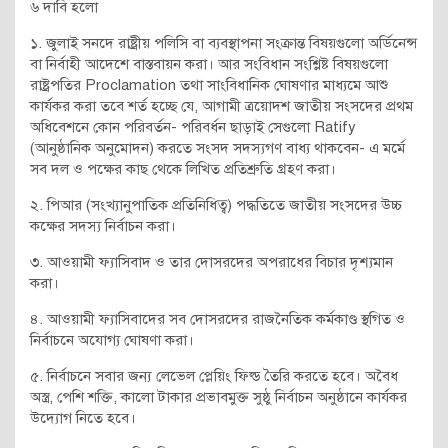
৬ দাবি হলো
১. জুলাই সনদে রাষ্ট্রীয় পলিসি বা ব্যবস্থাপনা সংক্রান্ত বিষয়গুলো অর্ডিনেন্স
বা নির্বাহী আদেশে বাস্তবায়ন করা। আর সংবিধান সংশ্লিষ্ট বিষয়গুলো
রাষ্ট্রপতির Proclamation তথা সাংবিধানিক ঘোষণার মাধ্যমে আশু
কার্যকর করা তবে শর্ত হচ্ছে যে, আগামী ত্রয়োদশ জাতীয় সংসদের প্রথম
অধিবেশনে কোন পরিবর্তন- পরিবর্ধন ছাড়াই সেগুলো Ratify
(আনুষ্ঠানিক অনুমোদন) করতে সংসদ সদস্যগণ বাধ্য থাকবেন- এ মর্মে
সব দল ও পক্ষের কাছ থেকে লিখিত প্রতিশ্রুতি গ্রহণ করা।
২. পিআর (সংখ্যানুপাতিক প্রতিনিধিত্ব) পদ্ধতিতে জাতীয় সংসদের উচ্চ
কক্ষের সদস্য নির্বাচন করা।
৩. আওয়ামী ফ্যাসিবাদ ও তার দোসরদের অপরাধের বিচার দৃশ্যমান
করা।
৪. আওয়ামী ফ্যাসিবাদের সব দোসরদের রাজনৈতিক কর্মকাণ্ড স্থগিত ও
নির্বাচনে অযোগ্য ঘোষণা করা।
৫. নির্বাচনে সবার জন্য লেভেল প্লেয়িং ফিল্ড তৈরি করতে হবে। অবৈধ
অস্ত্র, পেশি শক্তি, কালো টাকার প্রভাবমুক্ত সুষ্ঠু নির্বাচন অনুষ্ঠানে কার্যকর
উদ্যোগ নিতে হবে।