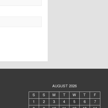
AUGUST 2026
S
S
M
T
W
T
F
1
2
3
4
5
6
7