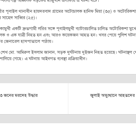
গী-কালীগঞ্জ আঞ্চলিক সড়কের মাজুখান এলাকায় এ ঘটনা ঘটে।
ীর পূবাইল থানাধীন হায়দরবাদ গ্রামের অটোচালক হানিফ মিয়া (৩৫) ও অটোরিকশার
র সাহেদ সাব্বির (২৫)।
কামুখী একটি দ্রুতগামী লরির সঙ্গে পূবাইলমুখী ব্যাটারচালিত চালিত অটোরিকশা মুখ
ালক ও এক যাত্রী নিহত হন এবং আরও কয়েকজন আহত হন। খবর পেয়ে পুলিশ ঘটনাস
টার জেনারেল হাসপাতালে পাঠায়।
কর্তা শেখ মো. আমিরুল ইসলাম জানান, সড়ক দুর্ঘটনায় দুইজন নিহত হয়েছে। ঘটনাস্থল
পালিয়ে গেছে। এ ঘটনায় আইনগত ব্যবস্থা প্রক্রিয়াধীন।
৩ জনের মরদেহ উদ্ধার
জুলাই অভ্যুত্থানে আহতদে