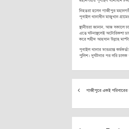
মহানগরীর পূবাইল থানাধীন টঙ্
নিহতরা হলেন গাজীপুর মহানগর
পূবাইল থানাধীন মাজুখান গ্রামে
স্থানীয়রা জানান, আজ সকালে ঢা
এতে ঘটনাস্থলেই অটোরিকশা চ
করে শহীদ আহসান উল্লাহ মাস্
পূবাইল থানার ভারপ্রাপ্ত কর্ম
পুলিশ। দুর্ঘটনার পর লরি চালক 
Post
গাজীপুরে একই পরিবারের 
navigation