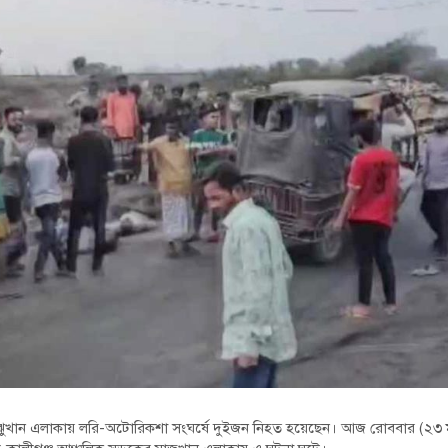
াঝুখান এলাকায় লরি-অটোরিকশা সংঘর্ষে দুইজন নিহত হয়েছেন। আজ রোববার (২৩ মা