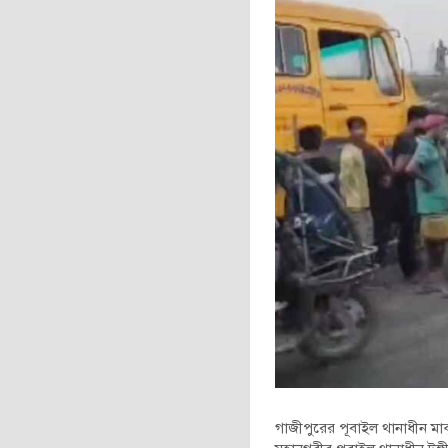
গাজীপুরের পূবাইল থানাধীন ম