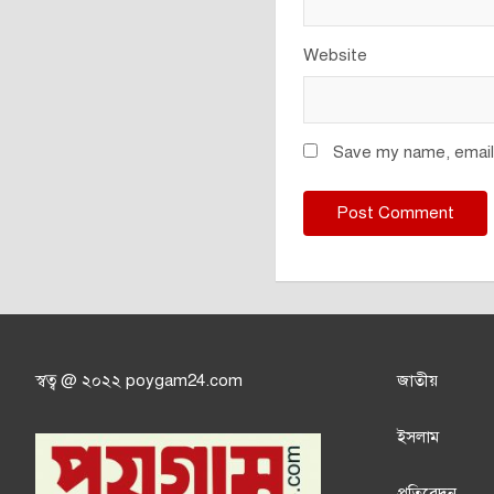
Website
Save my name, email,
স্বত্ব @ ২০২২ poygam24.com
জাতী
য়
ইসলাম
প্রতিবেদন